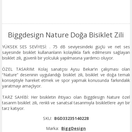
Biggdesign Nature Doğa Bisiklet Zili
YÜKSEK SES SEVİYESİ: . 75 dB seviyesindeki güçlü ve net ses
sayesinde bisiklet kullananların kolaylıkla fark edilmesini sağlayan
bisiklet zili, güvenli bir yolculuk yapılmasına yardımcı oluyor.
ÖZEL TASARIM: Kolaj sanatçısı Aysu Bekar’ın çalışması olan
“Nature” deseninin uygulandığı bisiklet zili, bisiklet ve doğa temalı
konseptiyle hareket etmek ve spor yapmak konusunda farkındalık
yaratmayı amaçlıyor.
TARZ SAHİBİ: Her bisikletin ihtiyacı olan Biggdesign Nature özel
tasarım bisiklet zili, renkli ve sanatsal tasarımıyla bisikletlere ayrı bir
tarz katıyor.
SKU:
BGD33235140228
Marka:
BiggDesign