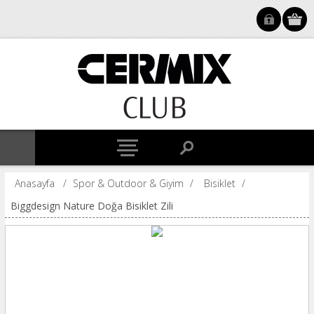
Anasayfa
/
Spor & Outdoor & Giyim
/
Bisiklet
/
Biggdesign Nature Doğa Bisiklet Zili