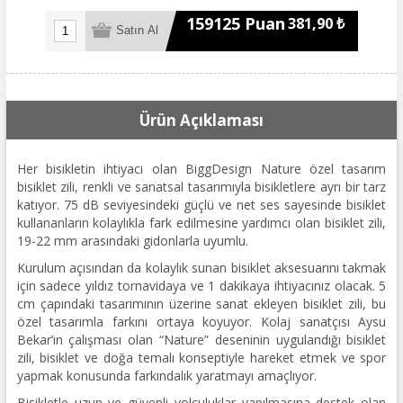
159125 Puan
381,90 ₺
Ürün Açıklaması
Her bisikletin ihtiyacı olan BiggDesign Nature özel tasarım
bisiklet zili, renkli ve sanatsal tasarımıyla bisikletlere ayrı bir tarz
katıyor. 75 dB seviyesindeki güçlü ve net ses sayesinde bisiklet
kullananların kolaylıkla fark edilmesine yardımcı olan bisiklet zili,
19-22 mm arasındaki gidonlarla uyumlu.
Kurulum açısından da kolaylık sunan bisiklet aksesuarını takmak
için sadece yıldız tornavidaya ve 1 dakikaya ihtiyacınız olacak. 5
cm çapındaki tasarımının üzerine sanat ekleyen bisiklet zili, bu
özel tasarımla farkını ortaya koyuyor. Kolaj sanatçısı Aysu
Bekar’ın çalışması olan “Nature” deseninin uygulandığı bisiklet
zili, bisiklet ve doğa temalı konseptiyle hareket etmek ve spor
yapmak konusunda farkındalık yaratmayı amaçlıyor.
Bisikletle uzun ve güvenli yolculuklar yapılmasına destek olan