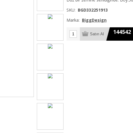
SKU:
BGD332251913
Marka:
BiggDesign
144542