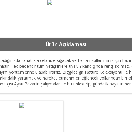
Ürün Açıklaması
adığınızda rahatlıkla cebinize sığacak ve her an kullanımınız için hazı
iştir. Tek bedendir tüm yetişkinlere uyar. Yıkandığında rengi solmaz,
iyim yöntemlerine ulaşabilirsiniz. Biggdesign Nature Koleksiyonu ile ha
rkındalık yaratmak ve hareket etmenin en eğlenceli yollarından biri o
atçısı Aysu Bekar’ın çalışmaları ile bütünleştirip, gündelik hayatın her