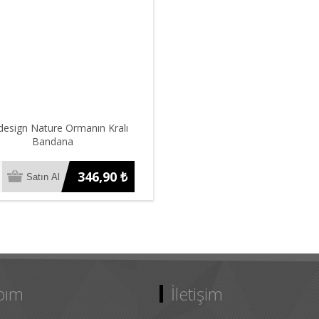
design Nature Ormanın Kralı
Bandana
346,90 ₺
bım
İletişim