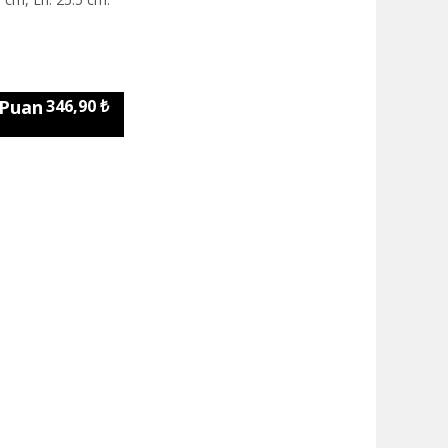
 Puan
346,90 ₺