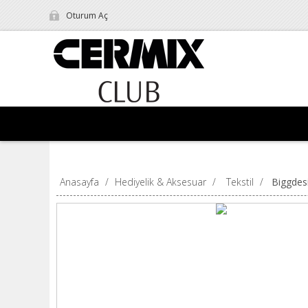
Oturum Aç
Anasayfa
/
Hediyelik & Aksesuar
/
Tekstil
/
Biggdes