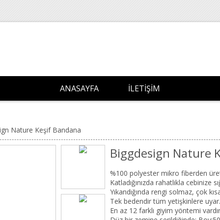
ANASAYFA
İLETIŞIM
ign Nature Keşif Bandana
Biggdesign Nature 
%100 polyester mikro fiberden üreti
Katladığınızda rahatlıkla cebinize s
Yıkandığında rengi solmaz, çok kıs
Tek bedendir tüm yetişkinlere uyar
En az 12 farklı giyim yöntemi vardı
Düz bir zemine serildiğinde: Boy:5