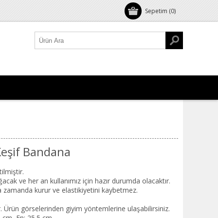
Sepetim
(0)
Keşif Bandana
lmiştir.
ığacak ve her an kullanımız için hazır durumda olacaktır.
a zamanda kurur ve elastikiyetini kaybetmez.
.
r. Ürün görselerinden giyim yöntemlerine ulaşabilirsiniz.
0 cm, En: 25.5 cm.