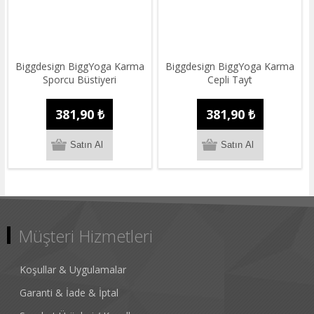
Biggdesign BiggYoga Karma
Biggdesign BiggYoga Karma
Sporcu Büstiyeri
Cepli Tayt
381,90 ₺
381,90 ₺
Müşteri Hizmetleri
Koşullar & Uygulamalar
Garanti & İade & İptal