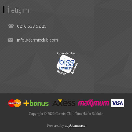
İletişim
0216 538 52 25
info@cermixclub.com
Copyright © 2026 Cermix Club. Tüm Hakkı Saklıdır.
Powered by
nopCommerce