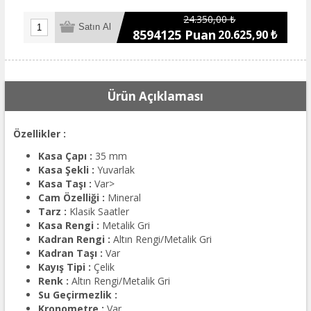
24.350,00 ₺
8594125 Puan
20.625,90 ₺
Ürün Açıklaması
Özellikler :
Kasa Çapı :
35 mm
Kasa Şekli :
Yuvarlak
Kasa Taşı :
Var>
Cam Özelliği :
Mineral
Tarz :
Klasik Saatler
Kasa Rengi :
Metalik Gri
Kadran Rengi :
Altın Rengi/Metalik Gri
Kadran Taşı :
Var
Kayış Tipi :
Çelik
Renk :
Altın Rengi/Metalik Gri
Su Geçirmezlik :
Kronometre :
Var