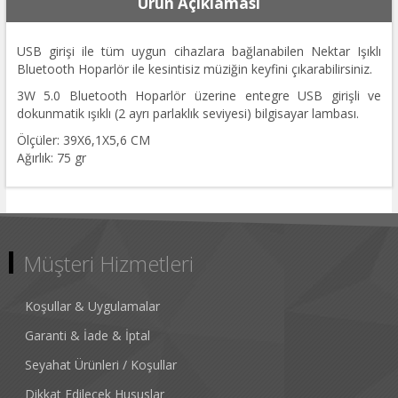
Ürün Açıklaması
USB girişi ile tüm uygun cihazlara bağlanabilen Nektar Işıklı
Bluetooth Hoparlör ile kesintisiz müziğin keyfini çıkarabilirsiniz.
3W 5.0 Bluetooth Hoparlör üzerine entegre USB girişli ve
dokunmatik ışıklı (2 ayrı parlaklık seviyesi) bilgisayar lambası.
Ölçüler: 39X6,1X5,6 CM
Ağırlık: 75 gr
Müşteri Hizmetleri
Koşullar & Uygulamalar
Garanti & İade & İptal
Seyahat Ürünleri / Koşullar
Dikkat Edilecek Hususlar