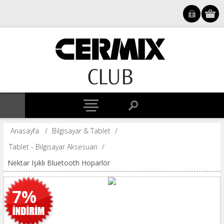
Anasayfa
/
Bilgisayar & Tablet
/
Tablet - Bilgisayar Aksesuarı
/
Nektar Işıklı Bluetooth Hoparlör
7%