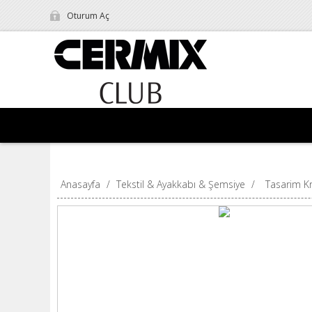
Oturum Aç
Anasayfa
/
Tekstil & Ayakkabı & Şemsiye
/
Tasarim Kr