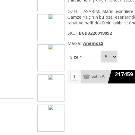
ÖZEL TASARIM: Marin esintilere ye
Gamze Yalçın’ın bu özel eserlerinde
rahat ve hafif dökümlü kalıbı ile öne
SKU:
BGD3220019052
Marka:
AnemosS
Size
*
217459