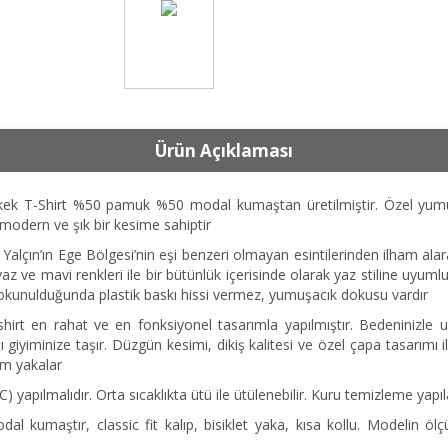
Ürün Açıklaması
T-Shirt %50 pamuk %50 modal kumaştan üretilmiştir. Özel yumu
ıbı modern ve şık bir kesime sahiptir
n’ın Ege Bölgesi’nin eşi benzeri olmayan esintilerinden ilham alarak
 ve mavi renkleri ile bir bütünlük içerisinde olarak yaz stiline uyum
 dokunulduğunda plastik baskı hissi vermez, yumuşacık dokusu vardır
en rahat ve en fonksiyonel tasarımla yapılmıştır. Bedeninizle uyu
giyiminize taşır. Düzgün kesimi, dikiş kalitesi ve özel çapa tasarımı ile
um yakalar
yapılmalıdır. Orta sıcaklıkta ütü ile ütülenebilir. Kuru temizleme yapı
aştır, classic fit kalıp, bisiklet yaka, kısa kollu. Modelin ölçül