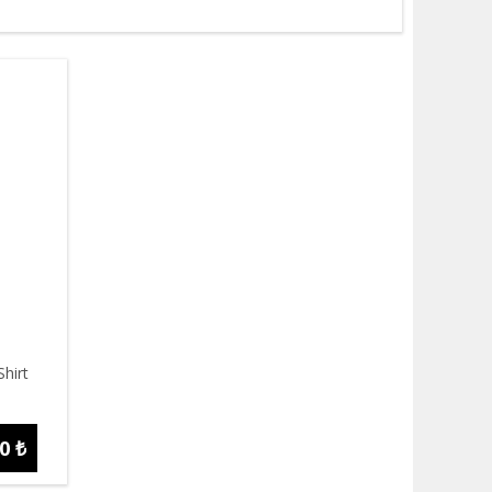
hirt
0 ₺