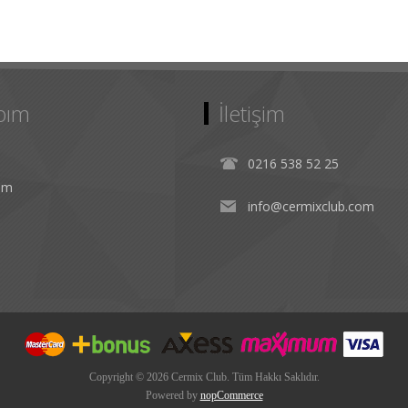
bım
İletişim
0216 538 52 25
rim
info@cermixclub.com
Copyright © 2026 Cermix Club. Tüm Hakkı Saklıdır.
Powered by
nopCommerce