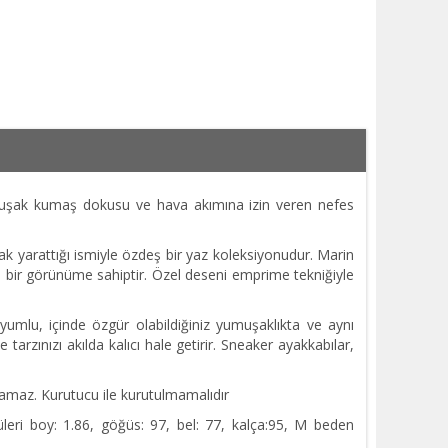
şak kumaş dokusu ve hava akımına izin veren nefes
 yarattığı ismiyle özdeş bir yaz koleksiyonudur. Marin
lu bir görünüme sahiptir. Özel deseni emprime tekniğiyle
mlu, içinde özgür olabildiğiniz yumuşaklıkta ve aynı
 tarzınızı akılda kalıcı hale getirir. Sneaker ayakkabılar,
lamaz. Kurutucu ile kurutulmamalıdır
eri boy: 1.86, göğüs: 97, bel: 77, kalça:95, M beden