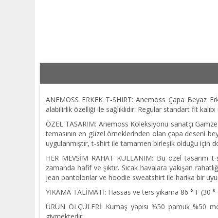
ANEMOSS ERKEK T-SHIRT: Anemoss Çapa Beyaz Erkek 
alabilirlik özelliği ile sağlıklıdır. Regular standart fit kal
ÖZEL TASARIM: Anemoss Koleksiyonu sanatçı Gamze Yalçı
temasının en güzel örneklerinden olan çapa deseni beyaz
uygulanmıştır, t-shirt ile tamamen birleşik olduğu için
HER MEVSİM RAHAT KULLANIM: Bu özel tasarım t-shirt 
zamanda hafif ve şıktır. Sıcak havalara yakışan rahatlığı 
jean pantolonlar ve hoodie sweatshirt ile harika bir uy
YIKAMA TALİMATI: Hassas ve ters yıkama 86 ° F (30 ° C) 
ÜRÜN ÖLÇÜLERİ: Kumaş yapısı %50 pamuk %50 modal kum
giymektedir