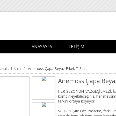
ANASAYFA
İLETIŞIM
avat / T-Shirt
/
Anemoss Çapa Beyaz Erkek T-Shirt
Anemoss Çapa Beyaz
HER SEZONUN VAZGEÇİLMEZİ: İster t
kombinleyebileceğiniz, her mevsim
farkını ortaya koyuyor.
SPOR & ŞIK: Özel tasarım, farklı ve
shirt ile hem şık hem rahat hissede