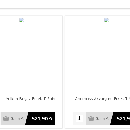
s Yelken Beyaz Erkek T-Shirt
Anemoss Akvaryum Erkek T-S
521,90 ₺
521,9