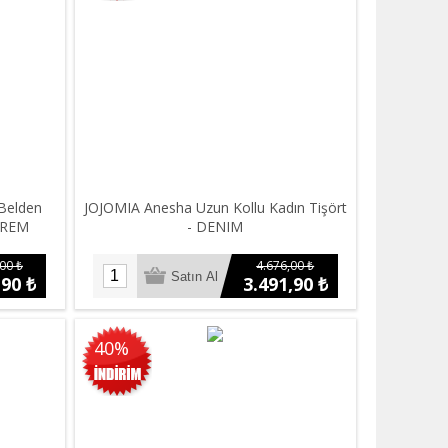
 Belden
JOJOMIA Anesha Uzun Kollu Kadın Tişört
KREM
- DENIM
00 ₺
4.676,00 ₺
,90 ₺
3.491,90 ₺
40%