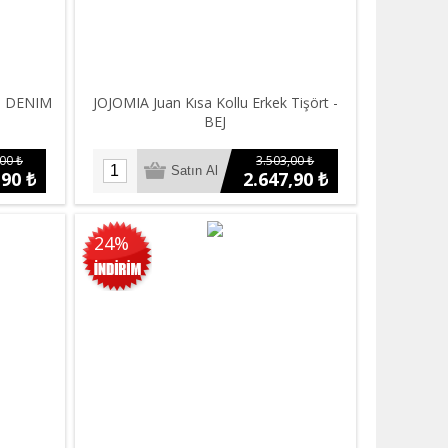
 - DENIM
JOJOMIA Juan Kısa Kollu Erkek Tişört -
BEJ
00 ₺
3.503,00 ₺
,90 ₺
2.647,90 ₺
24%