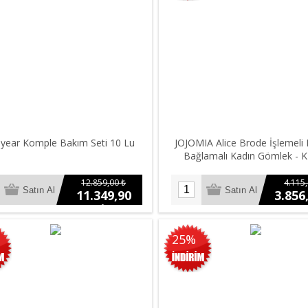
year Komple Bakım Seti 10 Lu
JOJOMIA Alice Brode İşlemeli
Bağlamalı Kadın Gömlek - 
12.859,00 ₺
4.115,
11.349,90
3.856
₺
25%