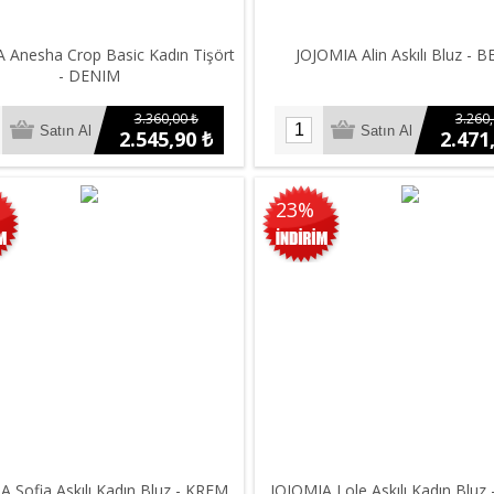
 Anesha Crop Basic Kadın Tişört
JOJOMIA Alin Askılı Bluz - 
- DENIM
3.360,00 ₺
3.260,
2.545,90 ₺
2.471
23%
A Sofia Askılı Kadın Bluz - KREM
JOJOMIA Lole Askılı Kadın Bluz