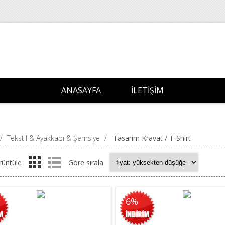
ANASAYFA
İLETIŞIM
/
Tekstil & Ayakkabı & Şemsiye
/
Tasarim Kravat / T-Shirt
rüntüle
Göre sırala
6%