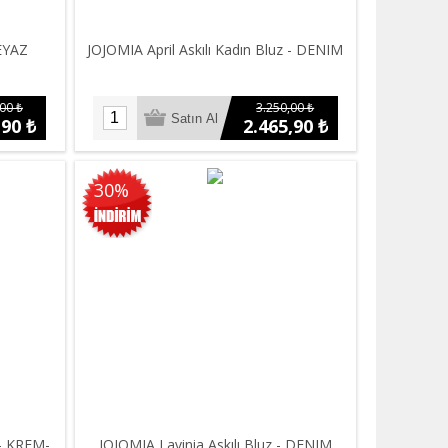
BEYAZ
JOJOMIA April Askılı Kadın Bluz - DENIM
00 ₺
3.250,00 ₺
,90 ₺
2.465,90 ₺
30%
 - KREM-
JOJOMIA Lavinia Askılı Bluz - DENIM