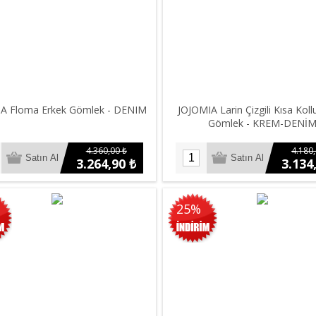
A Floma Erkek Gömlek - DENIM
JOJOMIA Larin Çizgili Kısa Koll
Gömlek - KREM-DENİ
4.360,00 ₺
4.180,
3.264,90 ₺
3.134
25%