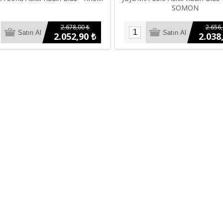
SOMON
2.678,00 ₺
2.656,
2.052,90 ₺
2.038