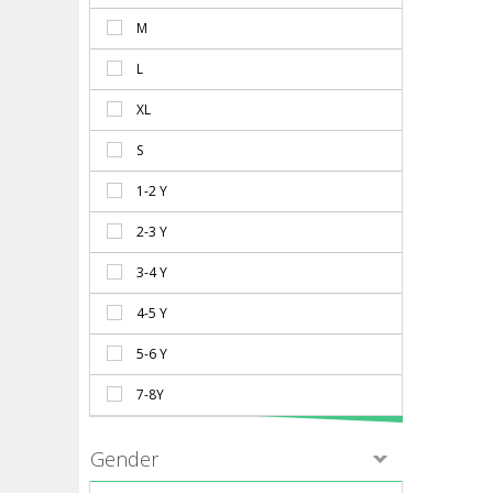
M
L
XL
S
1-2 Y
2-3 Y
3-4 Y
4-5 Y
5-6 Y
7-8Y
Gender