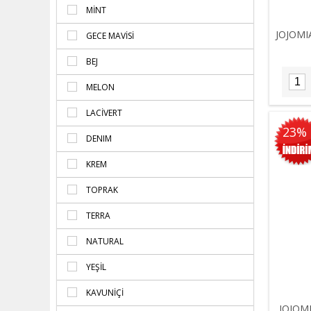
MINT
JOJOMIA
GECE MAVISI
BEJ
MELON
LACIVERT
23%
DENIM
KREM
TOPRAK
TERRA
NATURAL
YEŞİL
KAVUNIÇI
JOJOMI