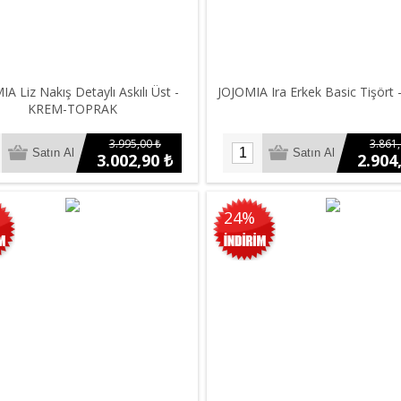
A Liz Nakış Detaylı Askılı Üst -
JOJOMIA Ira Erkek Basic Tişört
KREM-TOPRAK
3.995,00 ₺
3.861,
3.002,90 ₺
2.904
24%