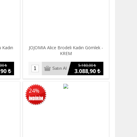
u Kadın
JOJOMIA Alice Brodeli Kadın Gömlek -
M
KREM
00 ₺
5.180,00 ₺
,90 ₺
3.088,90 ₺
24%