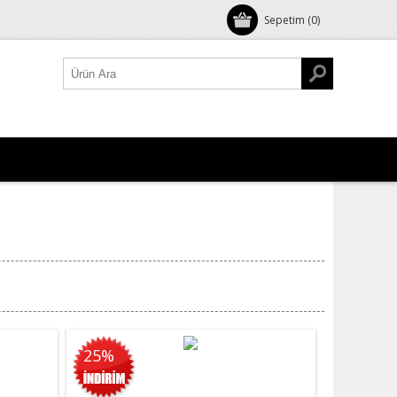
Sepetim
(0)
25%