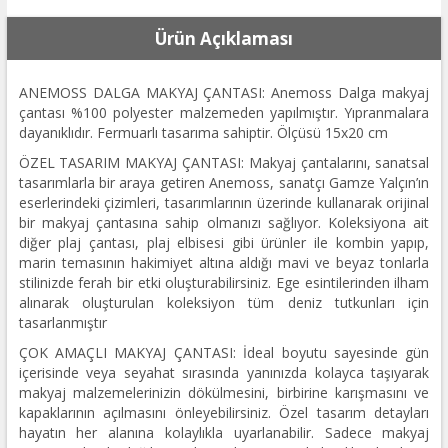
Ürün Açıklaması
ANEMOSS DALGA MAKYAJ ÇANTASI: Anemoss Dalga makyaj
çantası %100 polyester malzemeden yapılmıştır. Yıpranmalara
dayanıklıdır. Fermuarlı tasarıma sahiptir. Ölçüsü 15x20 cm
ÖZEL TASARIM MAKYAJ ÇANTASI: Makyaj çantalarını, sanatsal
tasarımlarla bir araya getiren Anemoss, sanatçı Gamze Yalçın’ın
eserlerindeki çizimleri, tasarımlarının üzerinde kullanarak orijinal
bir makyaj çantasına sahip olmanızı sağlıyor. Koleksiyona ait
diğer plaj çantası, plaj elbisesi gibi ürünler ile kombin yapıp,
marin temasının hakimiyet altına aldığı mavi ve beyaz tonlarla
stilinizde ferah bir etki oluşturabilirsiniz. Ege esintilerinden ilham
alınarak oluşturulan koleksiyon tüm deniz tutkunları için
tasarlanmıştır
ÇOK AMAÇLI MAKYAJ ÇANTASI: İdeal boyutu sayesinde gün
içerisinde veya seyahat sırasında yanınızda kolayca taşıyarak
makyaj malzemelerinizin dökülmesini, birbirine karışmasını ve
kapaklarının açılmasını önleyebilirsiniz. Özel tasarım detayları
hayatın her alanına kolaylıkla uyarlanabilir. Sadece makyaj