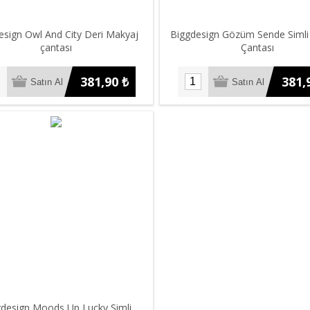
esign Owl And City Deri Makyaj
Biggdesign Gözüm Sende Simli
çantası
Çantası
381,90 ₺
381,
design Moods Up Lucky Simli