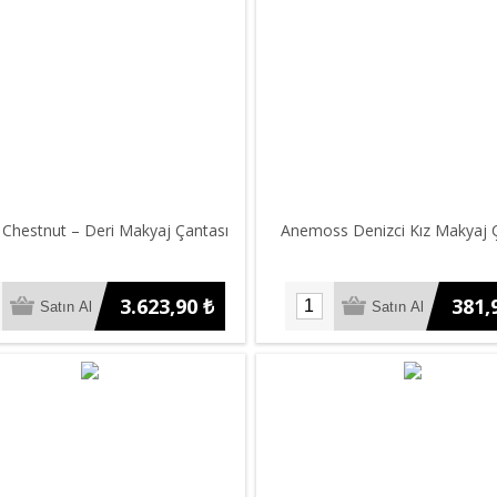
Chestnut – Deri Makyaj Çantası
Anemoss Denizci Kız Makyaj 
3.623,90 ₺
381,