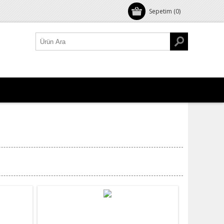
Sepetim
(0)