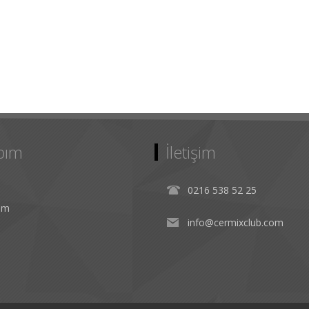
bım
İletişim
0216 538 52 25
rim
info@cermixclub.com