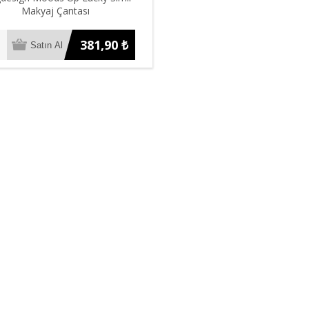
Makyaj Çantası
381,90 ₺