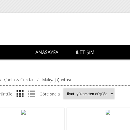
ANASAYFA
İLETIŞIM
/
Çanta & Cüzdan
/
Makyaj Çantası
rüntüle
Göre sırala