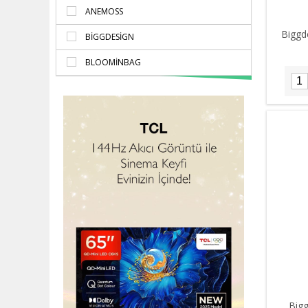
ANEMOSS
Biggd
BIGGDESIGN
BLOOMINBAG
Bigg