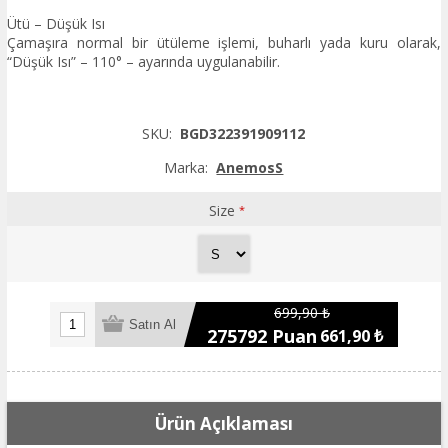
Ütü – Düşük Isı
Çamaşıra normal bir ütüleme işlemi, buharlı yada kuru olarak,
“Düşük Isı” – 110° – ayarında uygulanabilir.
SKU:
BGD322391909112
Marka:
AnemosS
Size
*
699,90 ₺
275792 Puan
661,90 ₺
Ürün Açıklaması