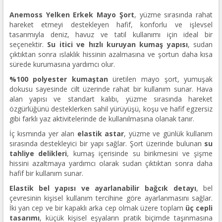
Anemoss Yelken Erkek Mayo Şort
, yüzme sırasında rahat
hareket etmeyi destekleyen hafif, konforlu ve işlevsel
tasarımıyla deniz, havuz ve tatil kullanımı için ideal bir
seçenektir.
Su itici ve hızlı kuruyan kumaş yapısı
, sudan
çıktıktan sonra ıslaklık hissinin azalmasına ve şortun daha kısa
sürede kurumasına yardımcı olur.
%100 polyester kumaştan
üretilen mayo şort, yumuşak
dokusu sayesinde cilt üzerinde rahat bir kullanım sunar. Hava
alan yapısı ve standart kalıbı, yüzme sırasında hareket
özgürlüğünü desteklerken sahil yürüyüşü, koşu ve hafif egzersiz
gibi farklı yaz aktivitelerinde de kullanılmasına olanak tanır.
İç kısmında yer alan
elastik astar
, yüzme ve günlük kullanım
sırasında destekleyici bir yapı sağlar. Şort üzerinde bulunan
su
tahliye delikleri
, kumaş içerisinde su birikmesini ve şişme
hissini azaltmaya yardımcı olarak sudan çıktıktan sonra daha
hafif bir kullanım sunar.
Elastik bel yapısı ve ayarlanabilir bağcık detayı
, bel
çevresinin kişisel kullanım tercihine göre ayarlanmasını sağlar.
İki yan cep ve bir kapaklı arka cep olmak üzere toplam
üç cepli
tasarımı
, küçük kişisel eşyaların pratik biçimde taşınmasına