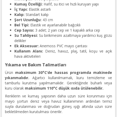
Kumaş Özelliği:
Hafif, su itici ve hızlı kuruyan yapı
İç Yapı:
Elastik astarlı
Kalıp:
Standart kalıp
Şort Uzunluğu:
43 cm
Bel Tipi:
Elastik ve ayarlanabilir bağcıklı
Cep Sayısı:
3 adet; 2 yan cep ve 1 kapaklı arka cep
Su Tahliyesi:
Su birikmesini azaltmaya yardımcı kuş gözü
delikler
Ek Aksesuar:
Anemoss PVC mayo çantası
Kullanım Alanı:
Deniz, havuz, plaj, tatil, koşu ve açık
hava aktiviteleri
Yıkama ve Bakım Talimatları
Ürün
maksimum 30°C’de hassas programda makinede
yıkanmalıdır.
Ağartıcı kullanılmamalı, kuru temizleme ve
tamburlu kurutma yapılmamalıdır. Gerektiğinde buharlı veya
kuru olarak
maksimum 110°C düşük ısıda ütülenebilir.
Renklerin ve kumaş yapısının daha uzun süre korunması için
mayo şortun deniz veya havuz kullanımının ardından temiz
suyla durulanması ve doğrudan güneş ışığı altında uzun süre
bekletilmeden kurutulması önerilir.