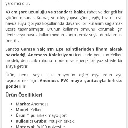
yardımcı olur.
43 cm şort uzunluğu ve standart kalıbı
, rahat ve dengeli bir
görünüm sunar. Kumaş ve dikiş yapısı; güneş ışığı, tuzlu su ve
havuz suyu gibi yaz koşullarında dayanıklı bir kullanım sağlamak
üzere tasarlanmıştır. Ürünün kullanım ömrünü korumak için
deniz veya havuz kullanımından sonra temiz suyla durulanması
önerilir.
Sanatçı
Gamze Yalçın’ın Ege esintilerinden ilham alarak
hazırladığı Anemoss Koleksiyonu
içerisinde yer alan Yelken
modeli, denizcilik ruhunu modern ve enerjik bir yaz stiliyle bir
araya getirir.
Ürün, nemli veya ıslak mayonun diğer eşyalardan ayrı
taşınabilmesi için
Anemoss PVC mayo çantasıyla birlikte
gönderilir.
Ürün Özellikleri
Marka:
Anemoss
Model:
Yelken
Ürün Tipi:
Erkek mayo şort
Kullanıcı Grubu:
Yetişkin erkek
Materyal:
%100 polyester