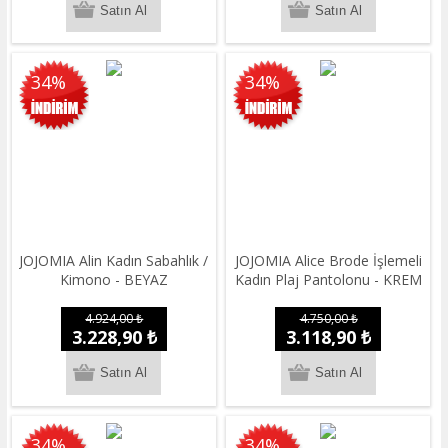
34%
34%
JOJOMIA Alin Kadın Sabahlık /
JOJOMIA Alice Brode İşlemeli
Kimono - BEYAZ
Kadın Plaj Pantolonu - KREM
4.924,00 ₺
4.750,00 ₺
3.228,90 ₺
3.118,90 ₺
34%
34%