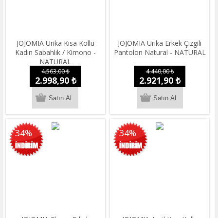
JOJOMIA Urika Kısa Kollu
JOJOMIA Urika Erkek Çizgili
Kadın Sabahlık / Kimono -
Pantolon Natural - NATURAL
NATURAL
4.563,00 ₺
4.440,00 ₺
2.998,90 ₺
2.921,90 ₺
34%
34%