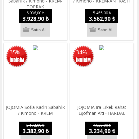
Sabahlık / Kimono - KREM-
/ Kimono - KREM-ANTRASİT
TOPRAK
6.036,00 ₺
5.455,00 ₺
3.928,90 ₺
3.562,90 ₺
35%
34%
JOJOMIA Sofia Kadın Sabahlık
JOJOMIA Ira Erkek Rahat
/ Kimono - KREM
Eşofman Altı - HARDAL
5.172,00 ₺
4.935,00 ₺
3.382,90 ₺
3.234,90 ₺