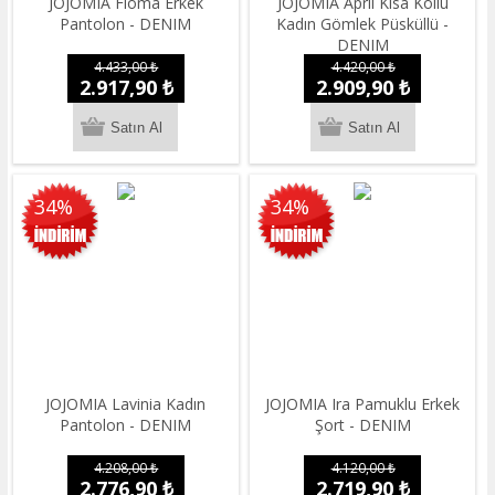
JOJOMIA Floma Erkek
JOJOMIA April Kısa Kollu
Pantolon - DENIM
Kadın Gömlek Püsküllü -
DENIM
4.433,00 ₺
4.420,00 ₺
2.917,90 ₺
2.909,90 ₺
34%
34%
JOJOMIA Lavinia Kadın
JOJOMIA Ira Pamuklu Erkek
Pantolon - DENIM
Şort - DENIM
4.208,00 ₺
4.120,00 ₺
2.776,90 ₺
2.719,90 ₺