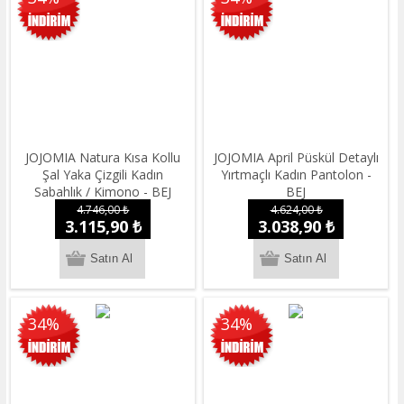
JOJOMIA Natura Kısa Kollu
JOJOMIA April Püskül Detaylı
Şal Yaka Çizgili Kadın
Yırtmaçlı Kadın Pantolon -
Sabahlık / Kimono - BEJ
BEJ
4.746,00 ₺
4.624,00 ₺
3.115,90 ₺
3.038,90 ₺
34%
34%