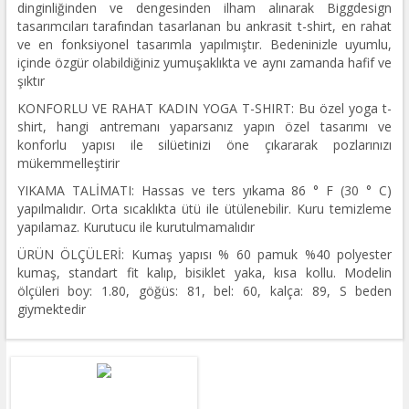
dinginliğinden ve dengesinden ilham alınarak Biggdesign
tasarımcıları tarafından tasarlanan bu ankrasit t-shirt, en rahat
ve en fonksiyonel tasarımla yapılmıştır. Bedeninizle uyumlu,
içinde özgür olabildiğiniz yumuşaklıkta ve aynı zamanda hafif ve
şıktır
KONFORLU VE RAHAT KADIN YOGA T-SHIRT: Bu özel yoga t-
shirt, hangi antremanı yaparsanız yapın özel tasarımı ve
konforlu yapısı ile silüetinizi öne çıkararak pozlarınızı
mükemmelleştirir
YIKAMA TALİMATI: Hassas ve ters yıkama 86 ° F (30 ° C)
yapılmalıdır. Orta sıcaklıkta ütü ile ütülenebilir. Kuru temizleme
yapılamaz. Kurutucu ile kurutulmamalıdır
ÜRÜN ÖLÇÜLERİ: Kumaş yapısı % 60 pamuk %40 polyester
kumaş, standart fit kalıp, bisiklet yaka, kısa kollu. Modelin
ölçüleri boy: 1.80, göğüs: 81, bel: 60, kalça: 89, S beden
giymektedir