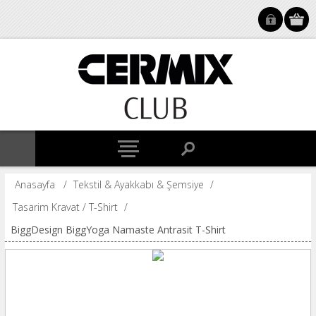
Anasayfa
/
Tekstil & Ayakkabı & Şemsiye
/
Tasarim Kravat / T-Shirt
/
BiggDesign BiggYoga Namaste Antrasit T-Shirt