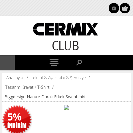
Anasayfa
/
Tekstil & Ayakkabı & Şemsiye
/
Tasarim Kravat / T-Shirt
/
Biggdesign Nature Durak Erkek Sweatshirt
5%