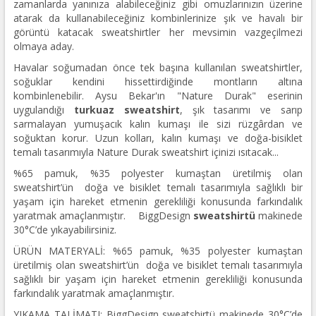
zamanlarda yanınıza alabileceğiniz gibi omuzlarınızın üzerine
atarak da kullanabileceğiniz kombinlerinize şık ve havalı bir
görüntü katacak sweatshirtler her mevsimin vazgeçilmezi
olmaya aday.
Havalar soğumadan önce tek başına kullanılan sweatshirtler,
soğuklar kendini hissettirdiğinde montların altına
kombinlenebilir. Aysu Bekar'ın "Nature Durak" eserinin
uygulandığı
turkuaz sweatshirt
, şık tasarımı ve sarıp
sarmalayan yumuşacık kalın kumaşı ile sizi rüzgârdan ve
soğuktan korur. Uzun kolları, kalın kumaşı ve doğa-bisiklet
temalı tasarımıyla Nature Durak sweatshirt içinizi ısıtacak...
%65 pamuk, %35 polyester kumaştan üretilmiş olan
sweatshirt’ün doğa ve bisiklet temalı tasarımıyla sağlıklı bir
yaşam için hareket etmenin gerekliliği konusunda farkındalık
yaratmak amaçlanmıştır. BiggDesign
sweatshirtü
makinede
30°C’de yıkayabilirsiniz.
ÜRÜN MATERYALİ: %65 pamuk, %35 polyester kumaştan
üretilmiş olan sweatshirt’ün doğa ve bisiklet temalı tasarımıyla
sağlıklı bir yaşam için hareket etmenin gerekliliği konusunda
farkındalık yaratmak amaçlanmıştır.
YIKAMA TALİMATI: BiggDesign sweatshirtü makinede 30°C’de