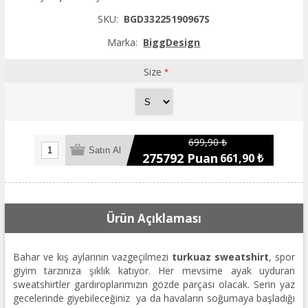
SKU:
BGD33225190967S
Marka:
BiggDesign
Size
*
699,90 ₺
275792 Puan
661,90 ₺
Ürün Açıklaması
Bahar ve kış aylarının vazgeçilmezi
turkuaz sweatshirt
, spor
giyim tarzınıza şıklık katıyor. Her mevsime ayak uyduran
sweatshirtler gardıroplarımızın gözde parçası olacak. Serin yaz
gecelerinde giyebileceğiniz ya da havaların soğumaya başladığı