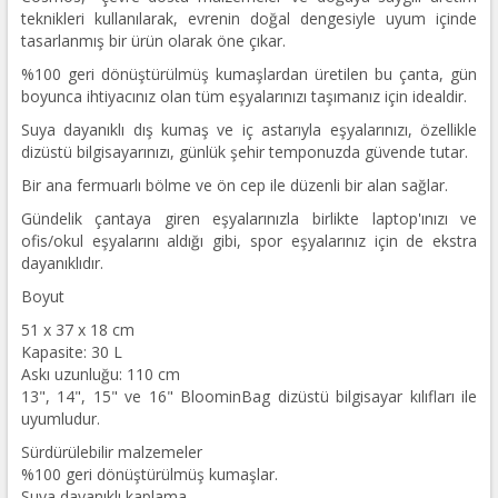
teknikleri kullanılarak, evrenin doğal dengesiyle uyum içinde
tasarlanmış bir ürün olarak öne çıkar.
%100 geri dönüştürülmüş kumaşlardan üretilen bu çanta, gün
boyunca ihtiyacınız olan tüm eşyalarınızı taşımanız için idealdir.
Suya dayanıklı dış kumaş ve iç astarıyla eşyalarınızı, özellikle
dizüstü bilgisayarınızı, günlük şehir temponuzda güvende tutar.
Bir ana fermuarlı bölme ve ön cep ile düzenli bir alan sağlar.
Gündelik çantaya giren eşyalarınızla birlikte laptop'ınızı ve
ofis/okul eşyalarını aldığı gibi, spor eşyalarınız için de ekstra
dayanıklıdır.
Boyut
51 x 37 x 18 cm
Kapasite: 30 L
Askı uzunluğu: 110 cm
13", 14", 15" ve 16" BloominBag dizüstü bilgisayar kılıfları ile
uyumludur.
Sürdürülebilir malzemeler
%100 geri dönüştürülmüş kumaşlar.
Suya dayanıklı kaplama.