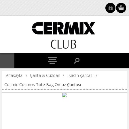
Anasayfa
/
Çanta & Cüzdan
/
Kadın çantası
/
Cosmic Cosmos Tote Bag Omuz Çantası