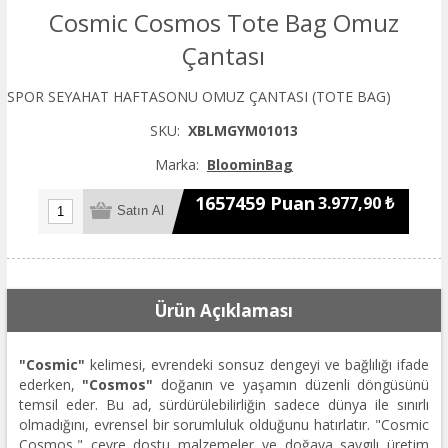
Cosmic Cosmos Tote Bag Omuz
Çantası
SPOR SEYAHAT HAFTASONU OMUZ ÇANTASI (TOTE BAG)
SKU:
XBLMGYM01013
Marka:
BloominBag
1657459 Puan
3.977,90 ₺
Ürün Açıklaması
"Cosmic"
kelimesi, evrendeki sonsuz dengeyi ve bağlılığı ifade
ederken,
"Cosmos"
doğanın ve yaşamın düzenli döngüsünü
temsil eder. Bu ad, sürdürülebilirliğin sadece dünya ile sınırlı
olmadığını, evrensel bir sorumluluk olduğunu hatırlatır. "Cosmic
Cosmos," çevre dostu malzemeler ve doğaya saygılı üretim