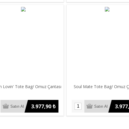
 Lovin' Tote Bag/ Omuz Çantası
Soul Mate Tote Bag/ Omuz Ç
3.977,90 ₺
3.977