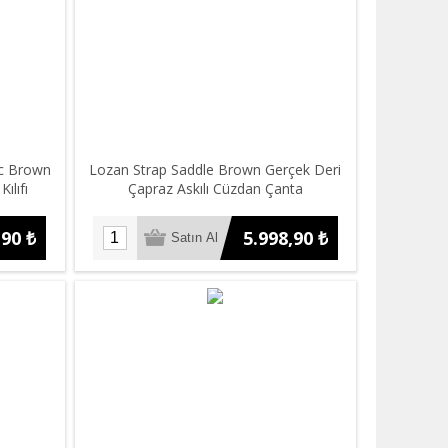
c Brown
Lozan Strap Saddle Brown Gerçek Deri
ılıfı
Çapraz Askılı Cüzdan Çanta
,90 ₺
5.998,90 ₺