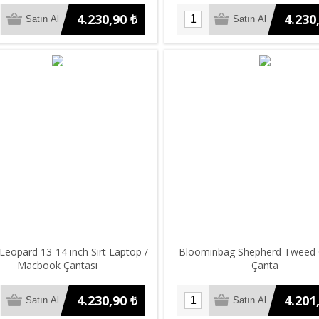
4.230,90 ₺
4.230
Leopard 13-14 inch Sırt Laptop /
Bloominbag Shepherd Tweed 
Macbook Çantası
Çanta
4.230,90 ₺
4.201