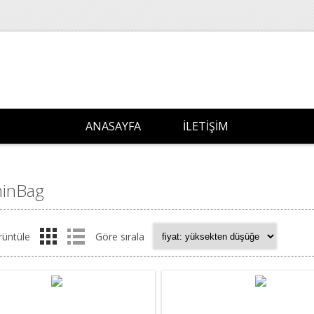
ANASAYFA
İLETIŞIM
inBag
rüntüle
Göre sırala