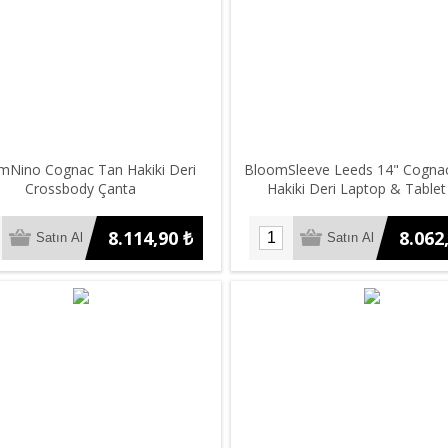
mNino Cognac Tan Hakiki Deri
BloomSleeve Leeds 14" Cogna
Crossbody Çanta
Hakiki Deri Laptop & Tablet K
8.114,90 ₺
8.062