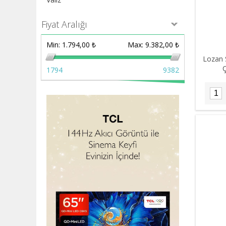
Fiyat Aralığı
Min:
1.794,00 ₺
Max:
9.382,00 ₺
Lozan 
Ç
1794
9382