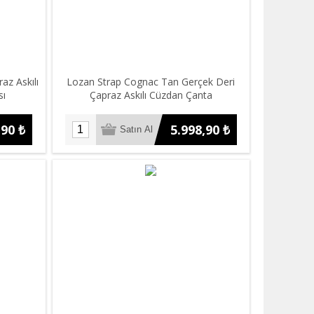
az Askılı
Lozan Strap Cognac Tan Gerçek Deri
sı
Çapraz Askılı Cüzdan Çanta
,90 ₺
5.998,90 ₺