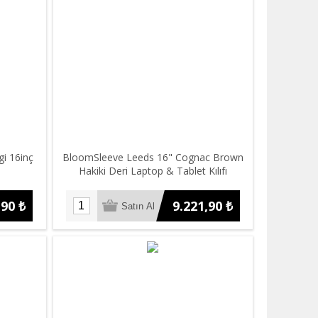
gi 16inç
BloomSleeve Leeds 16" Cognac Brown
Hakiki Deri Laptop & Tablet Kılıfı
,90 ₺
9.221,90 ₺