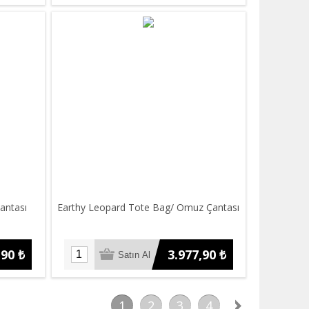
antası
Earthy Leopard Tote Bag/ Omuz Çantası
,90 ₺
3.977,90 ₺
1
2
3
4