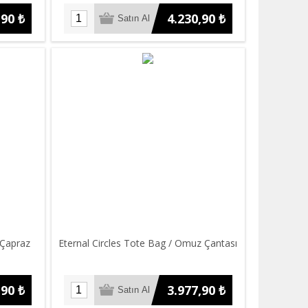
,90 ₺
4.230,90 ₺
Çapraz
Eternal Circles Tote Bag / Omuz Çantası
,90 ₺
3.977,90 ₺