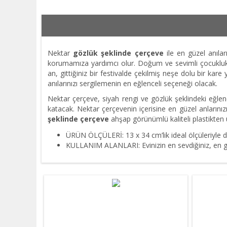
Nektar
gözlük şeklinde çerçeve
ile en güzel anılar
korumamıza yardımcı olur. Doğum ve sevimli çocukluk f
an, gittiğiniz bir festivalde çekilmiş neşe dolu bir k
anılarınızı sergilemenin en eğlenceli seçeneği olacak.
Nektar çerçeve, siyah rengi ve gözlük şeklindeki eğlence
katacak. Nektar çerçevenin içerisine en güzel anlarınızı p
şeklinde
çerçeve
ahşap görünümlü kaliteli plastikten ü
ÜRÜN ÖLÇÜLERİ: 13 x 34 cm’lik ideal ölçüleriyle 
KULLANIM ALANLARI: Evinizin en sevdiğiniz, en gö