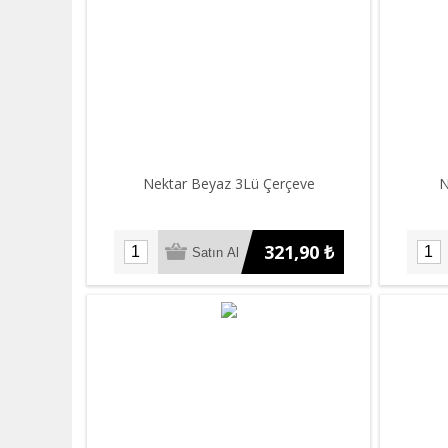
Nektar Beyaz 3Lü Çerçeve
N
321,90 ₺