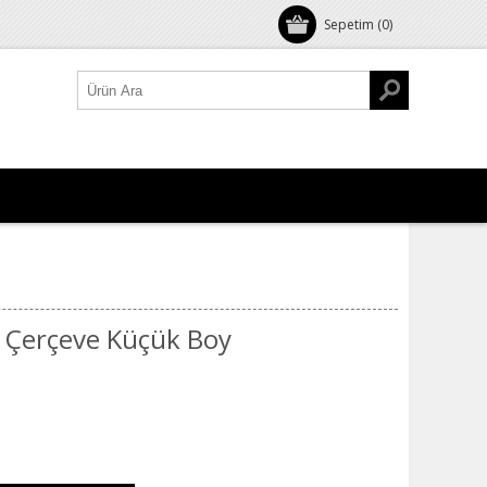
Sepetim
(0)
k Çerçeve Küçük Boy