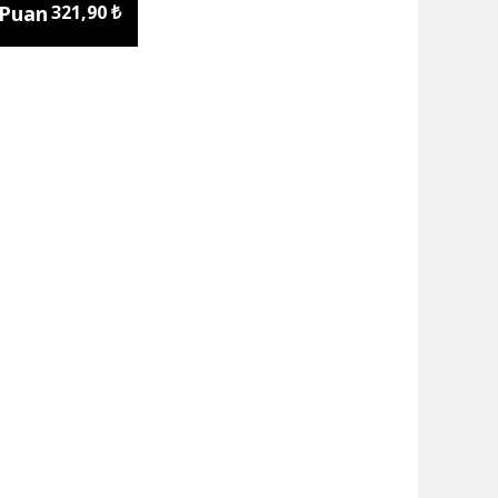
 Puan
321,90 ₺