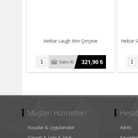
Nektar Laugh Mor Çerçeve
Nektar S
321,90 ₺
Müşteri Hizmetleri
Hesa
Koşullar & Uygulamalar
Adres
Garanti & İade & İptal
Favorile