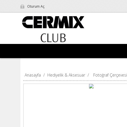
Oturum Aç
Anasayfa
/
Hediyelik & Aksesuar
/
Fotoğraf Çerçevesi