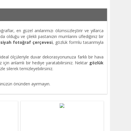
aflar, en güzel anılarımızı ölümsüzleştirir ve yıllarca
olduğu ve çilekli pastanızın mumlarını üflediğiniz bir
r
siyah
fotoğraf çerçevesi
, gözlük formlu tasarımıyla
k ideal ölçüleriyle duvar dekorasyonunuza farklı bir hava
iz için anlamlı bir hediye yaratabilirsiniz. Nektar
gözlük
le silerek temizleyebilirsiniz.
özünüzün önünden ayırmayın.