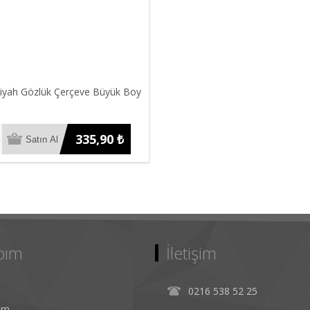
iyah Gözlük Çerçeve Büyük Boy
335,90 ₺
bım
İletişim
0216 538 52 25
rim