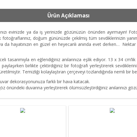
Ürün Açıklaması
ınızı evinizde ya da iş yerinizde gözünüzün önünden ayırmayın! Fotoğr
otoğraflarınız, doğum gününüzde çekilmiş tüm sevdiklerinizin yanında 
are ya da hayatınızın en güzel en heyecanlı anında evet derken… Nekta
li tasarımıyla en eğlendiğiniz anılarınıza eşlik ediyor. 13 x 34 cm’li
aylaşırken birlikte çektirdiğiniz bir fotoğrafı yerleştirerek sevdiklerin
retilmiştir. Temizliği kolaylaştıran çerçeveyi tozlandığında nemli bir bez
duvar dekorasyonunuza farklı bir hava katacak.
z önündeki duvarına yerleştirerek ölümsüzleştirdiğiniz anılarınızı g