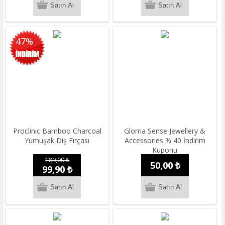
47%
Proclinic Bamboo Charcoal
Glorria Sense Jewellery &
Yumuşak Diş Fırçası
Accessories % 40 İndirim
Kuponu
189,00 ₺
50,00 ₺
99,90 ₺