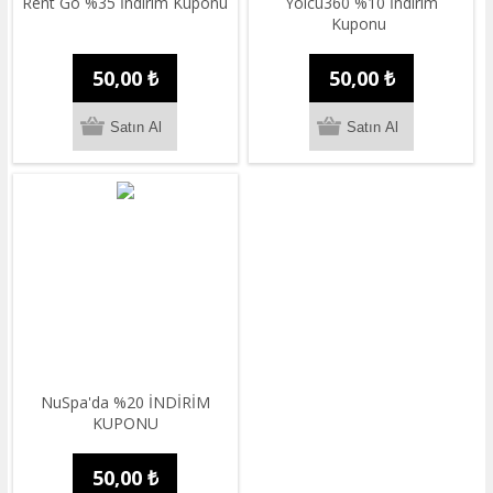
Rent Go %35 İndirim Kuponu
Yolcu360 %10 İndirim
Kuponu
50,00 ₺
50,00 ₺
NuSpa'da %20 İNDİRİM
KUPONU
50,00 ₺