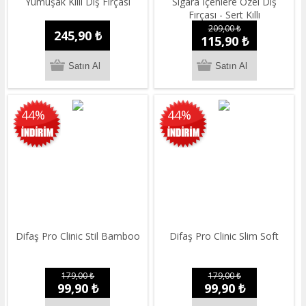
Yumuşak Kıllı Diş Fırçası
Sigara İçenlere Özel Diş
Fırçası - Sert Kıllı
209,00 ₺
245,90 ₺
115,90 ₺
44%
44%
Difaş Pro Clinic Stil Bamboo
Difaş Pro Clinic Slim Soft
179,00 ₺
179,00 ₺
99,90 ₺
99,90 ₺