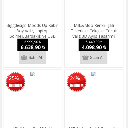
Biggdesign Moods Up Kabin
Milk&Moo Renkli Işıklı
Boy Valiz, Laptop
Tekerlekli Çekçekli Çocuk
Bölmeli,Bardaklık ve USB
Valiz 3D Ayris Tasarımlı
Girişli,360° Tekerlek,TSA Kilit,
8.999,90 ₺
5.449,90 ₺
6.638,90 ₺
4.098,90 ₺
Pembe
25%
24%