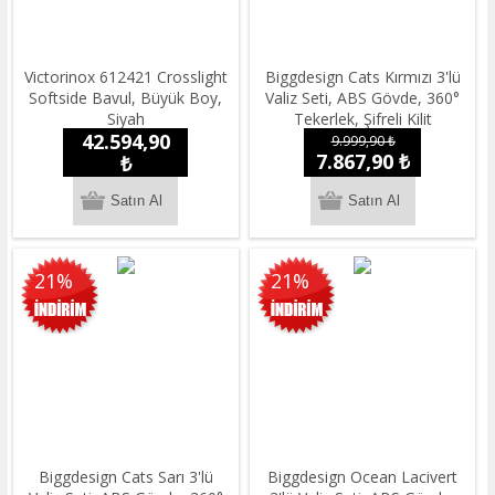
Victorinox 612421 Crosslight
Biggdesign Cats Kırmızı 3'lü
Softside Bavul, Büyük Boy,
Valiz Seti, ABS Gövde, 360°
Siyah
Tekerlek, Şifreli Kilit
42.594,90
9.999,90 ₺
7.867,90 ₺
₺
21%
21%
Biggdesign Cats Sarı 3'lü
Biggdesign Ocean Lacivert