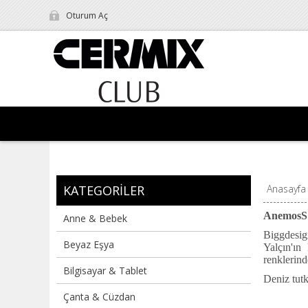
Oturum Aç
KATEGORILER
Anasayfa
AnemosS 
Anne & Bebek
Biggdesig
Beyaz Eşya
Yalçın'ın
renklerind
Bilgisayar & Tablet
Deniz tutk
Çanta & Cüzdan