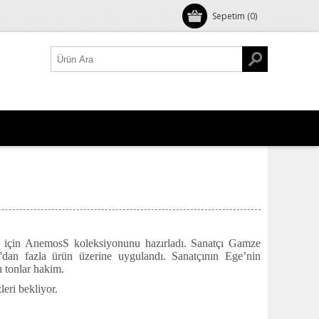
Sepetim
(0)
ak için AnemosS koleksiyonunu hazırladı. Sanatçı Gamze
30'dan fazla ürün üzerine uygulandı. Sanatçının Ege’nin
ı tonlar hakim.
eri bekliyor.