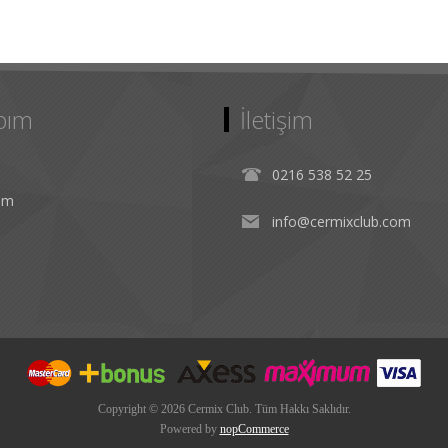
bım
İletişim
0216 538 52 25
rim
info@cermixclub.com
Copyright © 2026 Cermix Club. Tüm Hakkı Saklıdır.
Powered by
nopCommerce