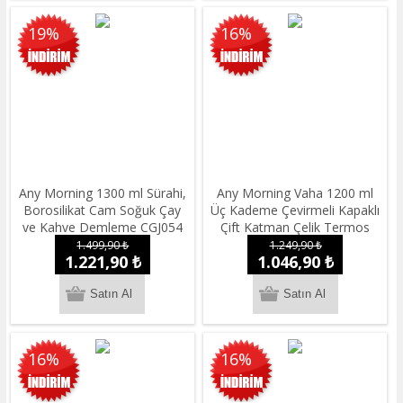
19%
16%
Any Morning 1300 ml Sürahi,
Any Morning Vaha 1200 ml
Borosilikat Cam Soğuk Çay
Üç Kademe Çevirmeli Kapaklı
ve Kahve Demleme CGJ054
Çift Katman Çelik Termos
Mug Su Yeşili SI2440217
1.499,90 ₺
1.249,90 ₺
1.221,90 ₺
1.046,90 ₺
16%
16%