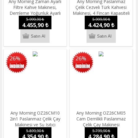
Any Morning Zaman Ayarlı
Any Morning Paslanmaz
Filtre Kahve Makinesi,
Çelik Cezveli Türk Kahvesi
Demleme Yoğunluk Ayarlı
Makinesi, 4 Fincan Kapasiteli
1000 W 2 L SH21515B
250 ml LI23201S
5.999,90 ₺
5.999,90 ₺
4.455,90 ₺
4.424,90 ₺
26%
26%
Any Morning OZ26CM10
Any Morning OZ26CM05
2in1 Paslanmaz Çelik Çay
Cam Demlikli Paslanmaz
Makinesi ve Su Isıtıcı
Çelik Çay Makinesi
5.899,90 ₺
5.799,90 ₺
4.354,90 ₺
4.284,90 ₺