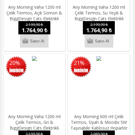
Any Morning Vaha 1200 ml
Any Morning Vaha 1200 ml
Çelik Termos, Açık Somon &
Çelik Termos, Su Yeşili &
BiggDesign Cats Elektrikli
BiggDesign Cats Elektrikli
Sıcak Su Torbası Seti
Sıcak Su Torbası Seti
2.199,90 ₺
2.199,90 ₺
1.764,90 ₺
1.764,90 ₺
20%
21%
Any Morning Vaha 1200 ml
Any Morning 600 ml Çelik
Çelik Termos, Gri &
Termos, Siyah & Moodix 5W
BiggDesign Cats Elektrikli
Taşınabilir Kablosuz Hoparlör
Sıcak Su Torbası Seti
Gri Seti
2.199,90 ₺
2.069,90 ₺