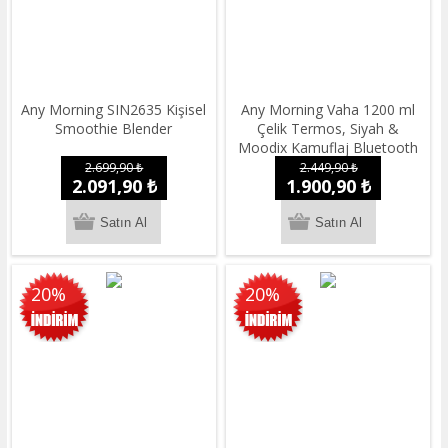
Any Morning SIN2635 Kişisel
Any Morning Vaha 1200 ml
Smoothie Blender
Çelik Termos, Siyah &
Moodix Kamuflaj Bluetooth
Hoparlör Seti
2.699,90 ₺
2.449,90 ₺
2.091,90 ₺
1.900,90 ₺
20%
20%