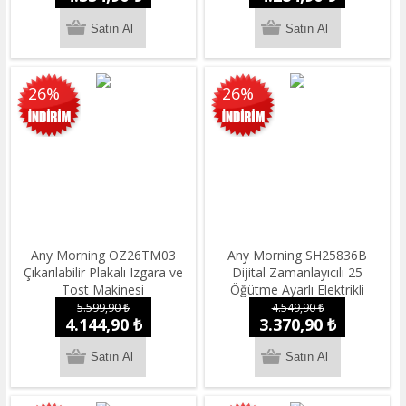
26%
26%
Any Morning OZ26TM03
Any Morning SH25836B
Çıkarılabilir Plakalı Izgara ve
Dijital Zamanlayıcılı 25
Tost Makinesi
Öğütme Ayarlı Elektrikli
Kahve Öğütücü ​​​​​​​200 W
5.599,90 ₺
4.549,90 ₺
4.144,90 ₺
3.370,90 ₺