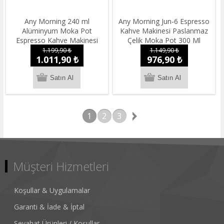
Any Morning 240 ml
Any Morning Jun-6 Espresso
Alüminyum Moka Pot
Kahve Makinesi Paslanmaz
Espresso Kahve Makinesi
Çelik Moka Pot 300 Ml
Desenli Gümüş Renk HES-6
1.199,90 ₺
1.149,90 ₺
1.011,90 ₺
976,90 ₺
1
2
3
Müşteri Hizmetleri
Koşullar & Uygulamalar
Garanti & İade & İptal
Seyahat Ürünleri / Koşullar