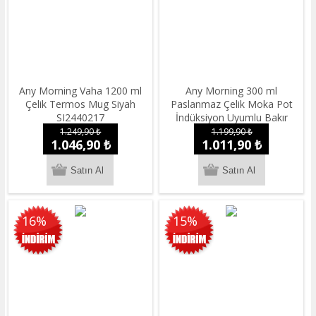
Any Morning Vaha 1200 ml
Any Morning 300 ml
Çelik Termos Mug Siyah
Paslanmaz Çelik Moka Pot
SI2440217
İndüksiyon Uyumlu Bakır
Rengi FE001-6
1.249,90 ₺
1.199,90 ₺
1.046,90 ₺
1.011,90 ₺
16%
15%