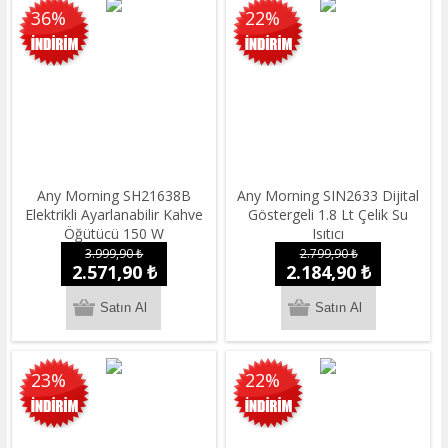
36%
22%
Any Morning SH21638B
Any Morning SIN2633 Dijital
Elektrikli Ayarlanabilir Kahve
Göstergeli 1.8 Lt Çelik Su
Öğütücü 150 W
Isıtıcı
3.999,90 ₺
2.799,90 ₺
2.571,90 ₺
2.184,90 ₺
23%
22%