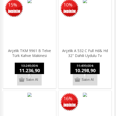
15%
10%
Arçelik TKM 9961 B Telve
Arçelik A 532 C Full Hd& Hd
Türk Kahve Makinesi
32" Dahili Uydulu Tv
13.249,00 ₺
11.499,00 ₺
11.236,90
10.298,90
₺
₺
16%