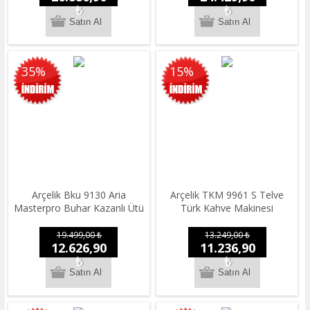
₺
₺
35%
15%
Arçelik Bku 9130 Aria
Arçelik TKM 9961 S Telve
Masterpro Buhar Kazanlı Ütü
Türk Kahve Makinesi
19.499,00 ₺
13.249,00 ₺
12.626,90
11.236,90
₺
₺