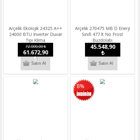
Arçelik Ekolojik 24325 A++
Arçelik 270475 MB D Enerji
24000 BTU Inverter Duvar
Sınıfı 477 lt No Frost
Tipi Klima
Buzdolabı
45.548,90
72.000,00 ₺
61.672,90
₺
₺
8%