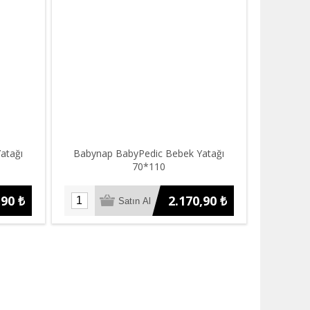
atağı
Babynap BabyPedic Bebek Yatağı
70*110
,90 ₺
2.170,90 ₺