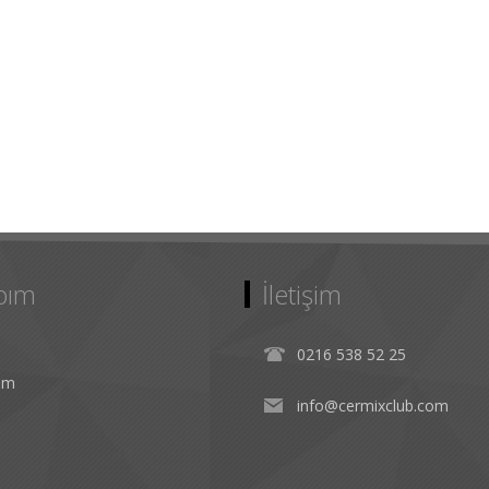
bım
İletişim
0216 538 52 25
rim
info@cermixclub.com