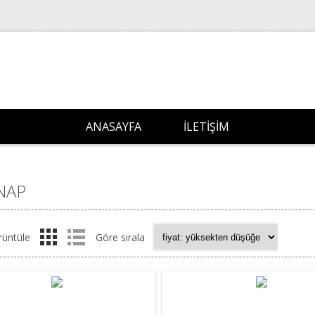
ANASAYFA
İLETIŞIM
NAP
rüntüle
Göre sırala