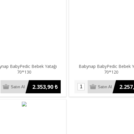
ynap BabyPedic Bebek Yatağı
Babynap BabyPedic Bebek Y
70*130
70*120
2.353,90 ₺
2.257