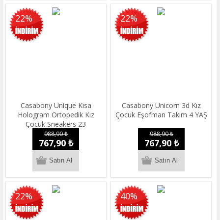
22%
22%
Casabony Unique Kısa
Casabony Unicorn 3d Kız
Hologram Ortopedik Kız
Çocuk Eşofman Takım 4 YAŞ
Çocuk Sneakers 23
988,90 ₺
988,90 ₺
767,90 ₺
767,90 ₺
22%
40%