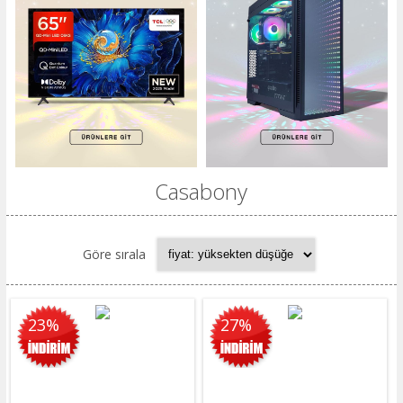
Casabony
Göre sırala
23%
27%