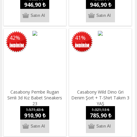
946,90 ₺
946,90 ₺
42%
41%
Casabony Pembe Rugan
Casabony Wild Dino Gri
Simli 3d Kız Babet Sneakers
Denim Şort + T-Shirt Takım 3
23
YAŞ
1.571,43 ₺
1.321,13 ₺
910,90 ₺
785,90 ₺