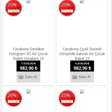
25%
25%
Casabony Denizkızı
Casabony Çiçek Desenli
Hologram 3D Kız Çocuk
Ortopedik Kanvas Kız Çocuk
Babet Sneakers 23
Babet 23
1.318,90 ₺
1.318,90 ₺
982,90 ₺
982,90 ₺
26%
25%