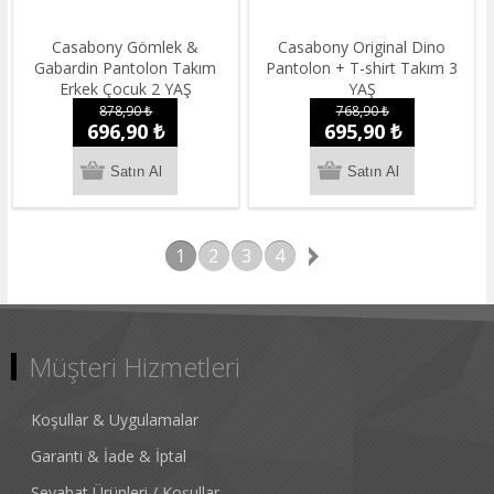
Casabony Gömlek &
Casabony Original Dino
Gabardin Pantolon Takım
Pantolon + T-shirt Takım 3
Erkek Çocuk 2 YAŞ
YAŞ
878,90 ₺
768,90 ₺
696,90 ₺
695,90 ₺
1
2
3
4
Müşteri Hizmetleri
Koşullar & Uygulamalar
Garanti & İade & İptal
Seyahat Ürünleri / Koşullar