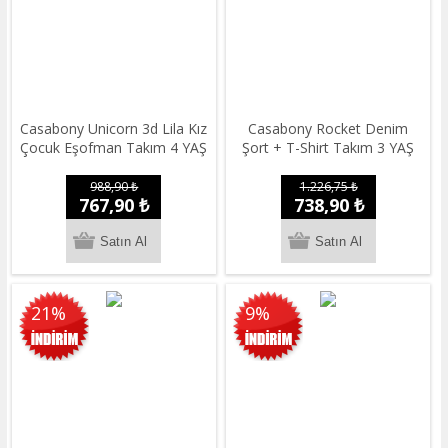
Casabony Unicorn 3d Lila Kız
Casabony Rocket Denim
Çocuk Eşofman Takım 4 YAŞ
Şort + T-Shirt Takım 3 YAŞ
988,90 ₺
1.226,75 ₺
767,90 ₺
738,90 ₺
21%
9%