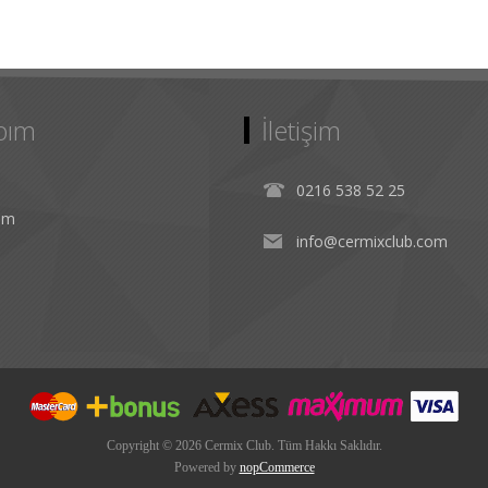
bım
İletişim
0216 538 52 25
rim
info@cermixclub.com
Copyright © 2026 Cermix Club. Tüm Hakkı Saklıdır.
Powered by
nopCommerce