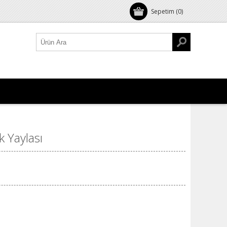
Sepetim
(0)
 Yaylası