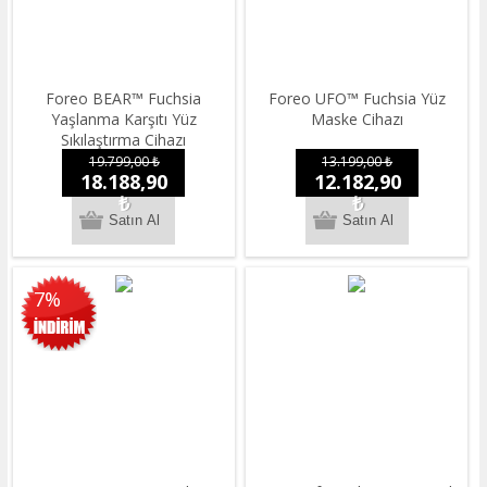
Foreo BEAR™ Fuchsia
Foreo UFO™ Fuchsia Yüz
Yaşlanma Karşıtı Yüz
Maske Cihazı
Sıkılaştırma Cihazı
19.799,00 ₺
13.199,00 ₺
18.188,90
12.182,90
₺
₺
7%