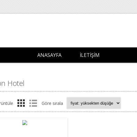
ANASAYFA
İLETIŞIM
on Hotel
rüntüle
Göre sırala