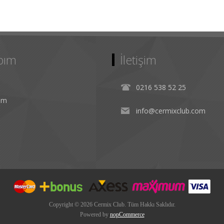
bım
İletişim
0216 538 52 25
rim
info@cermixclub.com
Copyright © 2026 Cermix Club. Tüm Hakkı Saklıdır.
Powered by
nopCommerce