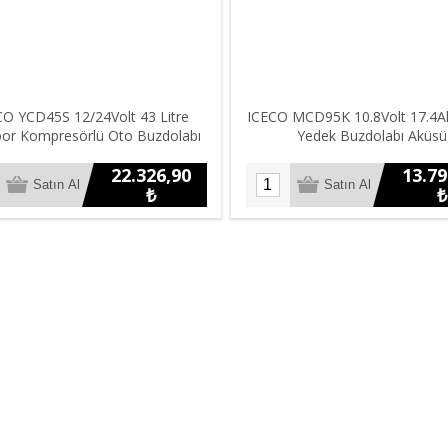
CO YCD45S 12/24Volt 43 Litre
ICECO MCD95K 10.8Volt 17.4Ah
or Kompresörlü Oto Buzdolabı
Yedek Buzdolabı Aküsü
22.326,90
13.79
₺
₺