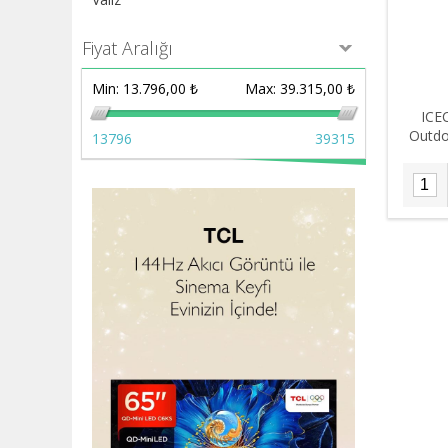
Fiyat Aralığı
Min:
13.796,00 ₺
Max:
39.315,00 ₺
ICE
Outdo
13796
39315