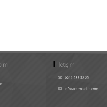
bım
İletişim
0216 538 52 25
rim
info@cermixclub.com