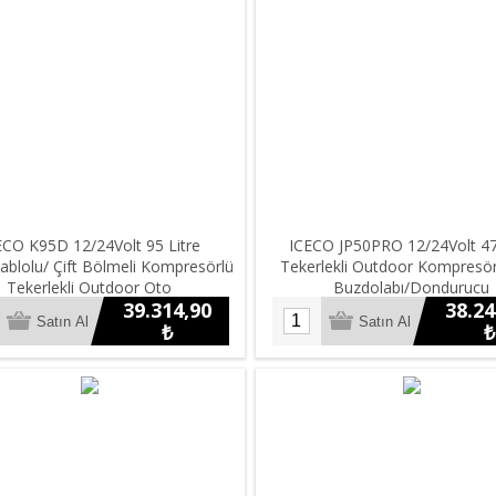
ECO K95D 12/24Volt 95 Litre
ICECO JP50PRO 12/24Volt 47
ablolu/ Çift Bölmeli Kompresörlü
Tekerlekli Outdoor Kompresö
Tekerlekli Outdoor Oto
Buzdolabı/Dondurucu
39.314,90
38.24
dolabı/Dondurucu (Akü Dahil
Değildir)
₺
₺