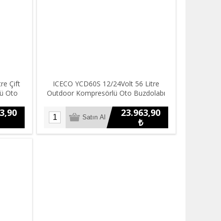
re Çift
ICECO YCD60S 12/24Volt 56 Litre
lü Oto
Outdoor Kompresörlü Oto Buzdolabı
3,90
23.963,90
₺