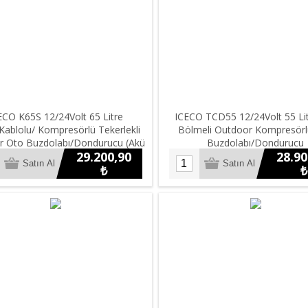
ECO K65S 12/24Volt 65 Litre
ICECO TCD55 12/24Volt 55 Lit
Kablolu/ Kompresörlü Tekerlekli
Bölmeli Outdoor Kompresör
r Oto Buzdolabı/Dondurucu (Akü
Buzdolabı/Dondurucu
29.200,90
28.90
Dahil Değildir)
₺
₺