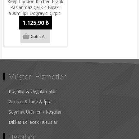
Keep London Kitchen Pratik
Paslanmaz Çelik 4 Bıçaklı
900ml İpli Doğrayıcı Çırpıcı
Rondo
1.125,90 ₺
Müşteri Hizmetleri
Koşullar & Uygulamalar
Garanti & İade & İptal
Seyahat Ürünleri / Koşullar
Dikkat Edilecek Hususlar
Hesabım