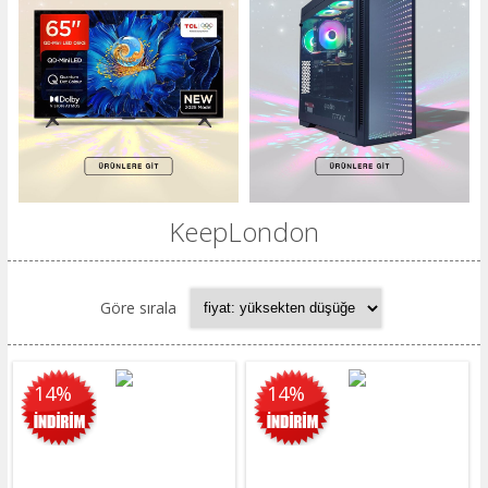
KeepLondon
Göre sırala
14%
14%