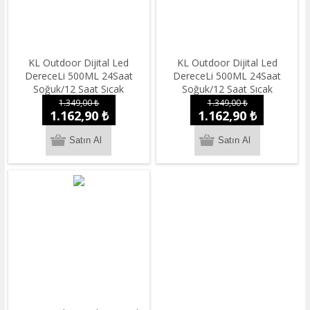
KL Outdoor Dijital Led
KL Outdoor Dijital Led
DereceLi 500ML 24Saat
DereceLi 500ML 24Saat
Soğuk/12 Saat Sıcak
Soğuk/12 Saat Sıcak
Paslanmaz Çelik Termos
Paslanmaz Çelik Termos
1.349,00 ₺
1.349,00 ₺
1.162,90 ₺
1.162,90 ₺
Black
Metalik Gri