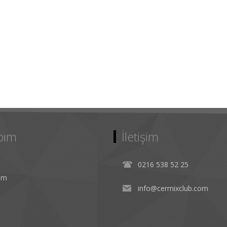
bım
İletişim
0216 538 52 25
rim
info@cermixclub.com