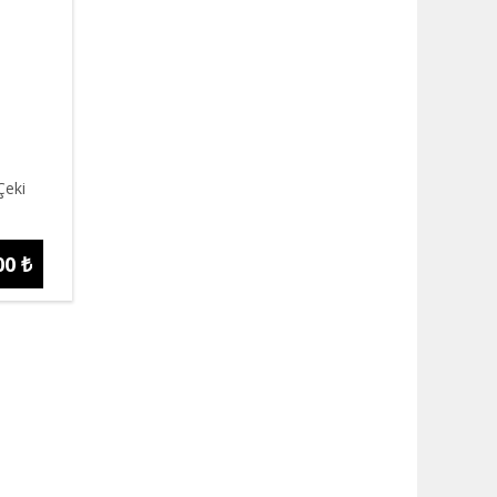
Çeki
00 ₺