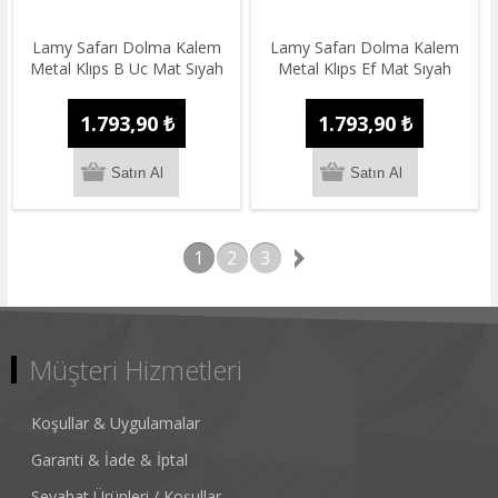
Lamy Safarı Dolma Kalem
Lamy Safarı Dolma Kalem
Metal Klıps B Uc Mat Sıyah
Metal Klıps Ef Mat Sıyah
1.793,90 ₺
1.793,90 ₺
1
2
3
Müşteri Hizmetleri
Koşullar & Uygulamalar
Garanti & İade & İptal
Seyahat Ürünleri / Koşullar