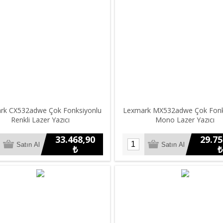
rk CX532adwe Çok Fonksiyonlu
Lexmark MX532adwe Çok Fonk
Renkli Lazer Yazıcı
Mono Lazer Yazıcı
33.468,90
29.75
₺
₺