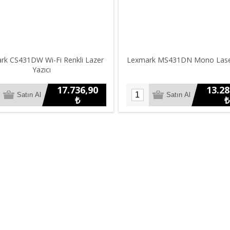
rk CS431DW Wi-Fi Renkli Lazer
Lexmark MS431DN Mono Laser
Yazıcı
17.736,90
13.28
₺
₺