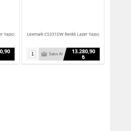
 Yazıcı
Lexmark CS331DW Renkli Lazer Yazıcı
0,90
13.280,90
₺