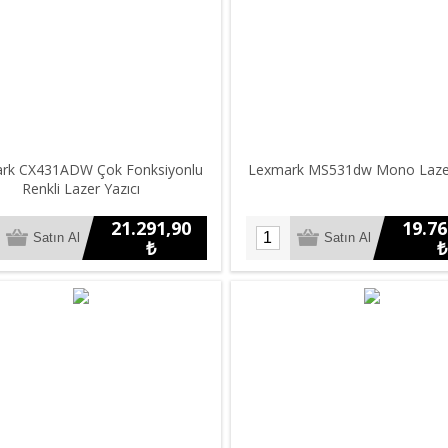
rk CX431ADW Çok Fonksiyonlu
Lexmark MS531dw Mono Lazer
Renkli Lazer Yazıcı
21.291,90
19.76
₺
₺