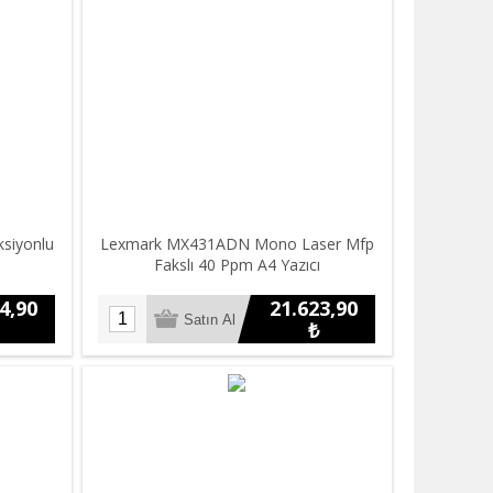
siyonlu
Lexmark MX431ADN Mono Laser Mfp
Fakslı 40 Ppm A4 Yazıcı
4,90
21.623,90
₺