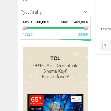
Fiyat Aralığı
Min:
13.280,00 ₺
Max:
33.469,00 ₺
Lexma
13280
33469