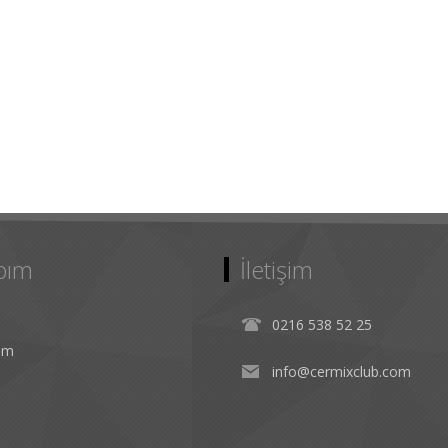
bım
İletişim
0216 538 52 25
rim
info@cermixclub.com