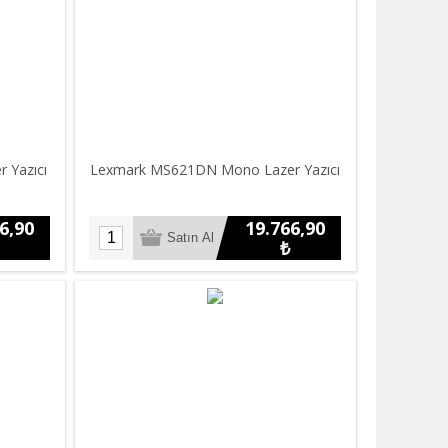
 Yazıcı
Lexmark MS621DN Mono Lazer Yazıcı
6,90
19.766,90
₺