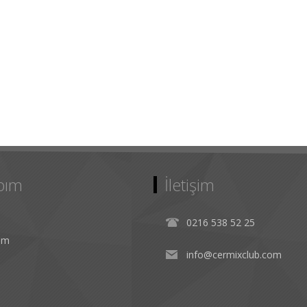
bım
İletişim
0216 538 52 25
rim
info@cermixclub.com