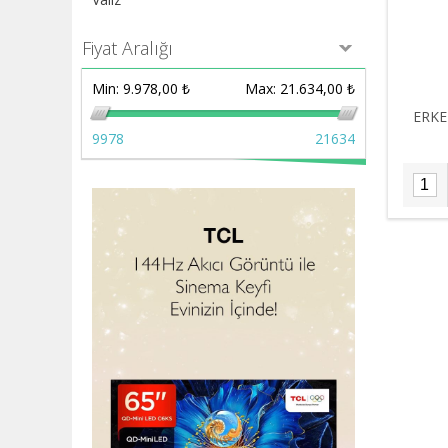
Fiyat Aralığı
Min:
9.978,00 ₺
Max:
21.634,00 ₺
ERKE
9978
21634