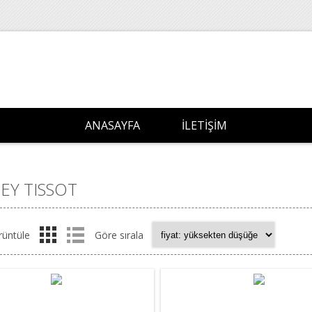
ANASAYFA
İLETIŞIM
EY TISSOT
rüntüle
Göre sırala