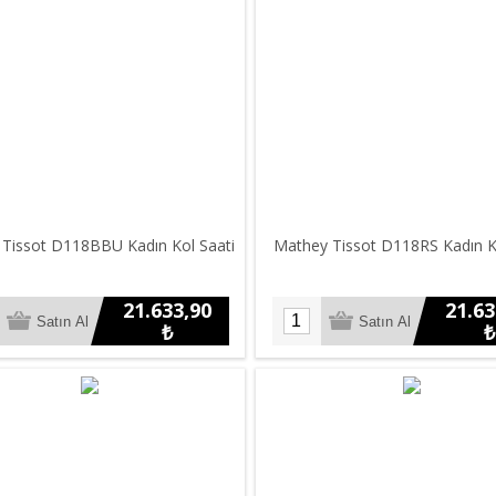
Tissot D118BBU Kadın Kol Saati
Mathey Tissot D118RS Kadın K
21.633,90
21.63
₺
₺