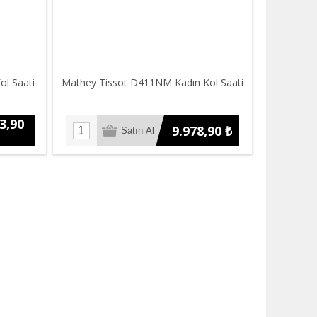
ol Saati
Mathey Tissot D411NM Kadın Kol Saati
3,90
9.978,90 ₺