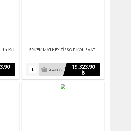
dın Kol
ERKEK,MATHEY TİSSOT KOL SAATİ
3,90
19.323,90
₺