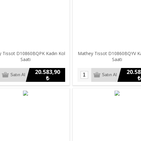
 Tissot D10860BQPK Kadın Kol
Mathey Tissot D10860BQYV Ka
Saati
Saati
20.583,90
20.58
₺
₺