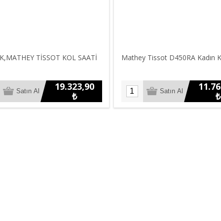
K,MATHEY TİSSOT KOL SAATİ
Mathey Tissot D450RA Kadın K
19.323,90
11.76
₺
₺