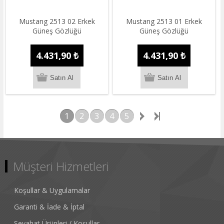
Mustang 2513 02 Erkek
Mustang 2513 01 Erkek
Güneş Gözlüğü
Güneş Gözlüğü
4.431,90 ₺
4.431,90 ₺
1
2
3
4
5
Müşteri Hizmetleri
Koşullar & Uygulamalar
Garanti & İade & İptal
Seyahat Ürünleri / Koşullar