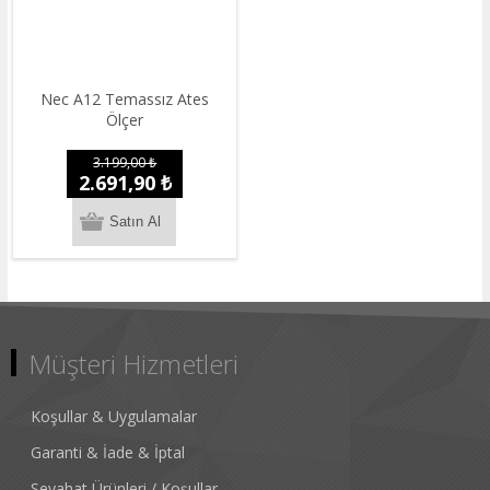
Nec A12 Temassız Ates
Ölçer
3.199,00 ₺
2.691,90 ₺
Müşteri Hizmetleri
Koşullar & Uygulamalar
Garanti & İade & İptal
Seyahat Ürünleri / Koşullar