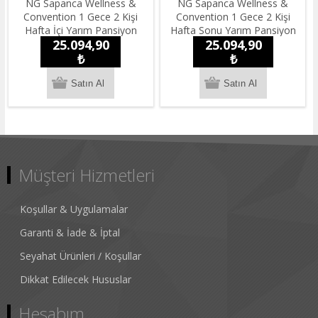
NG Sapanca Wellness &
NG Sapanca Wellness &
Convention 1 Gece 2 Kişi
Convention 1 Gece 2 Kişi
Hafta İçi Yarım Pansiyon
Hafta Sonu Yarım Pansiyon
25.094,90
25.094,90
Konaklama
Konaklama
₺
₺
Müşteri Hizmetleri
Koşullar & Uygulamalar
Garanti & İade & İptal
Seyahat Ürünleri / Koşullar
Dikkat Edilecek Hususlar
Hesabım