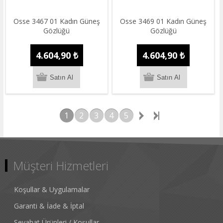
Osse 3467 01 Kadın Güneş
Osse 3469 01 Kadın Güneş
Gözlüğü
Gözlüğü
4.604,90 ₺
4.604,90 ₺
1
2
3
4
5
Müşteri Hizmetleri
Koşullar & Uygulamalar
Garanti & İade & İptal
Seyahat Ürünleri / Koşullar