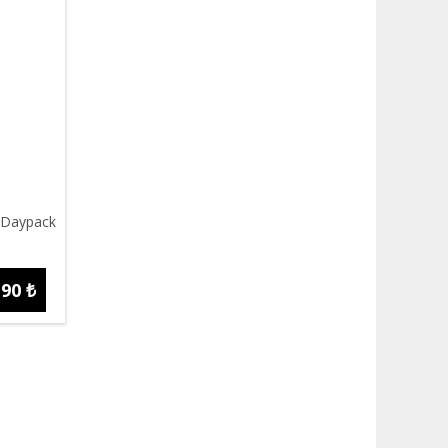
 Daypack
,90 ₺