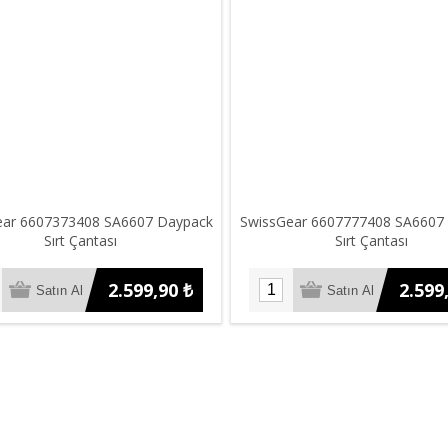
ear 6607373408 SA6607 Daypack
SwissGear 6607777408 SA6607
Sırt Çantası
Sırt Çantası
2.599,90 ₺
2.599