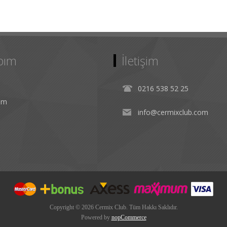
bım
İletişim
0216 538 52 25
rim
info@cermixclub.com
Copyright © 2026 Cermix Club. Tüm Hakkı Saklıdır.
Powered by
nopCommerce