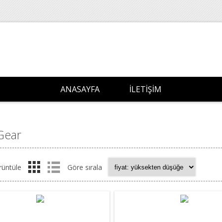
ANASAYFA
İLETIŞIM
Gear
rüntüle
Göre sırala