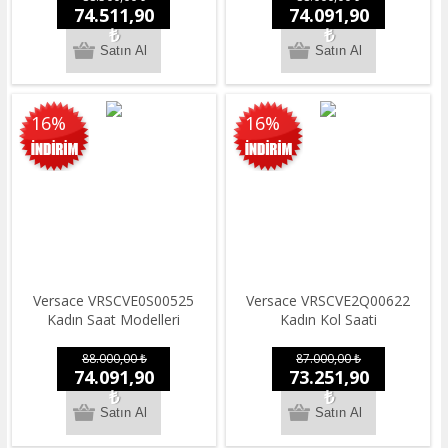
74.511,90
74.091,90
₺
₺
16%
16%
Versace VRSCVE0S00525
Versace VRSCVE2Q00622
Kadın Saat Modelleri
Kadın Kol Saati
88.000,00 ₺
87.000,00 ₺
74.091,90
73.251,90
₺
₺