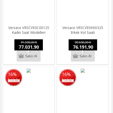
Versace VRSCVE0C00125
Versace VRSCVE0K00325
Kadın Saat Modelleri
Erkek Kol Saati
91.500,00 ₺
90.500,00 ₺
77.031,90
76.191,90
₺
₺
16%
16%