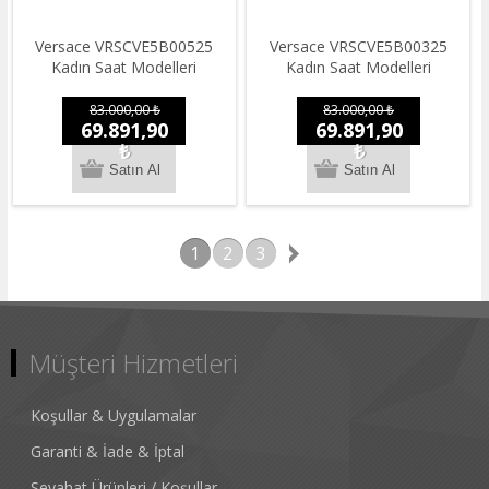
Versace VRSCVE5B00525
Versace VRSCVE5B00325
Kadın Saat Modelleri
Kadın Saat Modelleri
83.000,00 ₺
83.000,00 ₺
69.891,90
69.891,90
₺
₺
1
2
3
Müşteri Hizmetleri
Koşullar & Uygulamalar
Garanti & İade & İptal
Seyahat Ürünleri / Koşullar