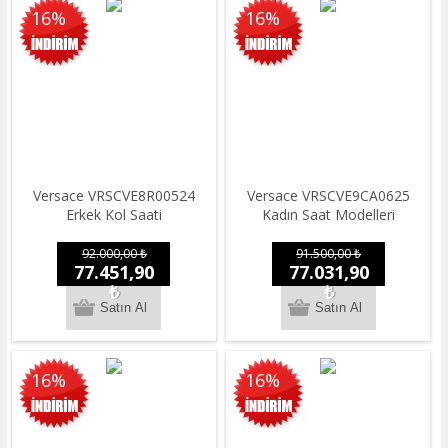
16%
16%
Versace VRSCVE8R00524
Versace VRSCVE9CA0625
Erkek Kol Saati
Kadın Saat Modelleri
92.000,00 ₺
91.500,00 ₺
77.451,90
77.031,90
₺
₺
16%
16%