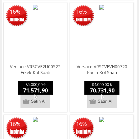
16%
16%
Versace VRSCVE2U00522
Versace VRSCVEVH00720
Erkek Kol Saati
Kadın Kol Saati
85.000,00 ₺
84.000,00 ₺
71.571,90
70.731,90
₺
₺
16%
16%