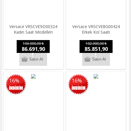
Versace VRSCVE9D00324
Versace VRSCVE8G00424
Kadın Saat Modelleri
Erkek Kol Saati
103.000,00 ₺
102.000,00 ₺
86.691,90
85.851,90
₺
₺
16%
16%