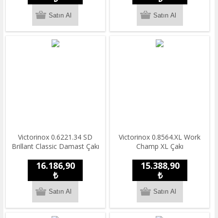
Victorinox 0.6221.34 SD
​Victorinox 0.8564.XL Work
Brillant Classic Damast Çakı
Champ XL Çakı
16.186,90
15.388,90
₺
₺