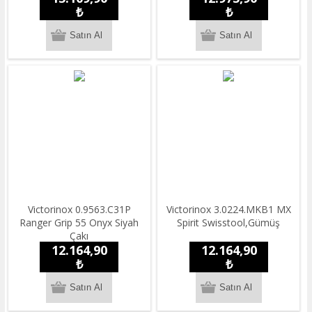
₺
₺
​Victorinox 0.9563.C31P
Victorinox 3.0224.MKB1 MX
Ranger Grip 55 Onyx Siyah
Spirit Swisstool,Gümüş
Çakı
12.164,90
12.164,90
₺
₺