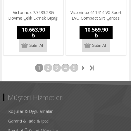
Victorinox 7.7433.23G
​Victorinox 611414 VX Sport
Dövme Çelik Ekmek Bıçağı
EVO Compact Sırt Çantası
10.663,90
10.569,90
₺
₺
1
2
3
4
5
Müşteri Hizmetleri
Koşullar & Uygulamalar
Garanti & İade & İptal
Seyahat Ürünleri / Koşullar