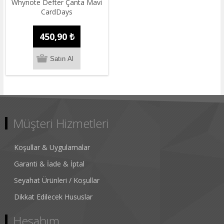
Whynote Defter Çanta Mavi
CardDays
450,90 ₺
Müşteri Hizmetleri
Koşullar & Uygulamalar
Garanti & İade & İptal
Seyahat Ürünleri / Koşullar
Dikkat Edilecek Hususlar
Hesabım