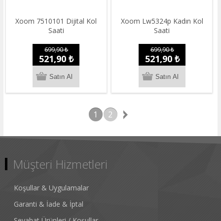
Xoom 7510101 Dijital Kol
Xoom Lw5324p Kadın Kol
Saati
Saati
699,90 ₺
699,90 ₺
521,90 ₺
521,90 ₺
1
2
Müşteri Hizmetleri
Koşullar & Uygulamalar
Garanti & İade & İptal
Seyahat Ürünleri / Koşullar