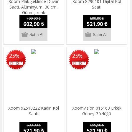
Xoom Plak Şeklinde Duvar
Xoom 8290101 Dijital Kol
Saati, Alüminyum, 30 cm,
Saati
Gümüş renk
799,90 ₺
699,90 ₺
602,90 ₺
521,90 ₺
25%
25%
Xoom 92510222 Kadın Kol
Xoomvision 015163 Erkek
Saati
Güneş Gözlüğü
699,90 ₺
699,90 ₺
521,90 ₺
521,90 ₺