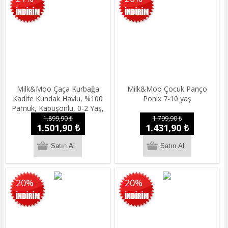
Milk&Moo Çaça Kurbağa
Milk&Moo Çocuk Panço
Kadife Kundak Havlu, %100
Ponix 7-10 yaş
Pamuk, Kapüşonlu, 0-2 Yaş,
Hızlı Emici, 70x120 cm
1.899,90 ₺
1.799,90 ₺
1.501,90 ₺
1.431,90 ₺
20%
20%