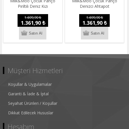
Milk&Moo Çocuk Panço
Milk&Moo Çocuk Panço
Pırıltılı Deniz Kızı
Denizci Ahtapot
1.699,90 ₺
1.699,90 ₺
1.361,90 ₺
1.361,90 ₺
Müşteri Hizmetleri
Koşullar & Uygulamalar
Garanti & İade & İptal
Seyahat Ürünleri / Koşullar
Dikkat Edilecek Hususlar
Hesabım