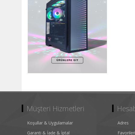
Müşteri Hizmetleri
Hesa
Koşullar & Uygulamalar
Adres
Garanti & İade & İptal
Favorile