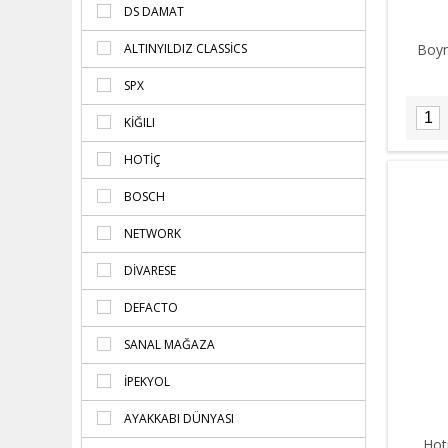
DS DAMAT
ALTINYILDIZ CLASSICS
Boyn
SPX
KIĞILI
HOTİÇ
BOSCH
NETWORK
DIVARESE
DEFACTO
SANAL MAĞAZA
İPEKYOL
AYAKKABI DÜNYASI
Hot