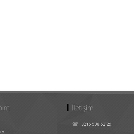
bım
İletişim
0216 538 52 25
rim