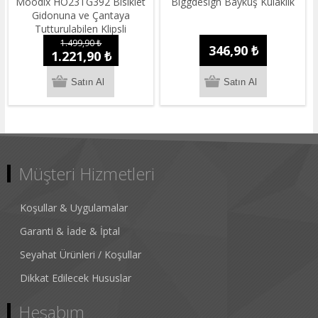
Moodix HO23TG392 Bisiklet
Biggdesign Baykuş Kulaklık
Gidonuna ve Çantaya
Tutturulabilen Klipsli
Taşınabilir Kablosuz Hoparlör
1.499,90 ₺
346,90 ₺
1.221,90 ₺
Gri 5W
Müşteri Hizmetleri
Koşullar & Uygulamalar
Garanti & İade & İptal
Seyahat Ürünleri / Koşullar
Dikkat Edilecek Hususlar
Hesabım