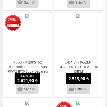
25%
Moodix KI23KS162
DISNEY FROZEN
Bluetooth Hoparlör Siyah
BLUETOOTH HOPARLÖR
10W*2 IPX6 Suya Dayanıklı
IŞIKLI
3.499,90 ₺
2.513,90 ₺
2.621,90 ₺
24%