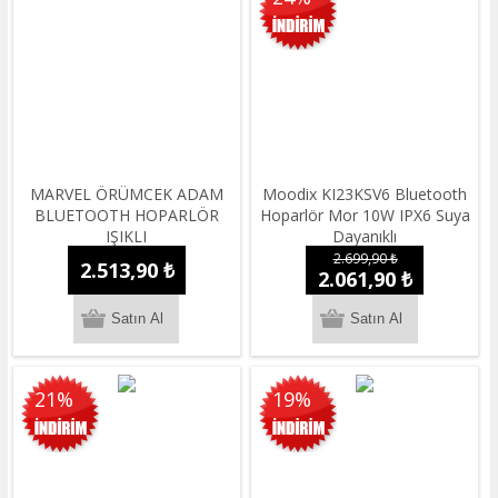
MARVEL ÖRÜMCEK ADAM
Moodix KI23KSV6 Bluetooth
BLUETOOTH HOPARLÖR
Hoparlör Mor 10W IPX6 Suya
IŞIKLI
Dayanıklı
2.699,90 ₺
2.513,90 ₺
2.061,90 ₺
21%
19%