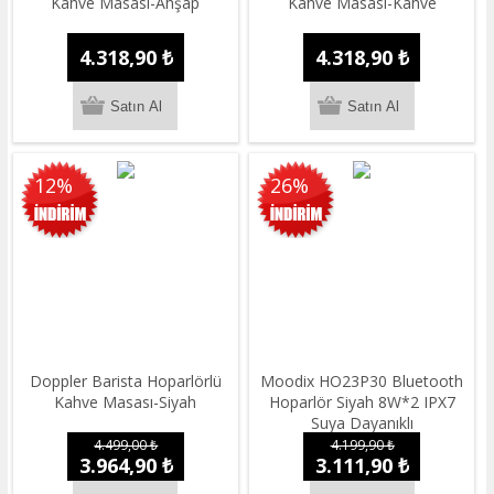
Kahve Masası-Ahşap
Kahve Masası-Kahve
4.318,90 ₺
4.318,90 ₺
12%
26%
Doppler Barista Hoparlörlü
Moodix HO23P30 Bluetooth
Kahve Masası-Siyah
Hoparlör Siyah 8W*2 IPX7
Suya Dayanıklı
4.499,00 ₺
4.199,90 ₺
3.964,90 ₺
3.111,90 ₺