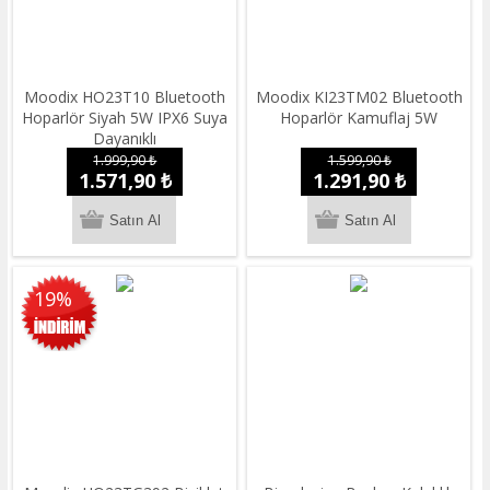
Moodix HO23T10 Bluetooth
Moodix KI23TM02 Bluetooth
Hoparlör Siyah 5W IPX6 Suya
Hoparlör Kamuflaj 5W
Dayanıklı
1.999,90 ₺
1.599,90 ₺
1.571,90 ₺
1.291,90 ₺
19%