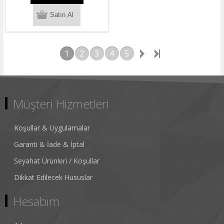
1
2
3
4
5
Müşteri Hizmetleri
Koşullar & Uygulamalar
Garanti & İade & İptal
Seyahat Ürünleri / Koşullar
Dikkat Edilecek Hususlar
Hesabım