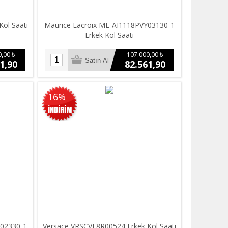
ol Saati
Maurice Lacroix ML-AI1118PVY03130-1
Erkek Kol Saati
,00 ₺
107.000,00 ₺
1,90
82.561,90
₺
16%
002330-1
Versace VRSCVE8R00524 Erkek Kol Saati