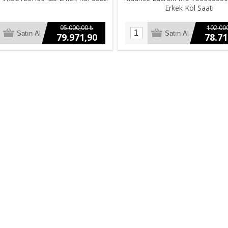
Erkek Kol Saati
95.000,00 ₺
102.000
79.971,90
78.71
₺
₺