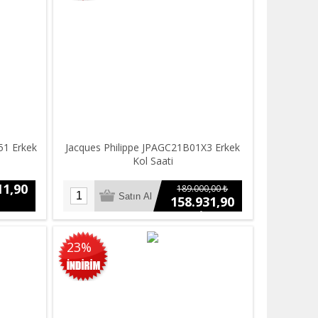
1 Erkek
Jacques Philippe JPAGC21B01X3 Erkek
Kol Saati
11,90
189.000,00 ₺
158.931,90
₺
23%