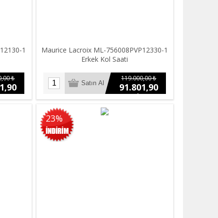
Y12130-1
Maurice Lacroix ML-756008PVP12330-1
Erkek Kol Saati
,00 ₺
119.000,00 ₺
1,90
91.801,90
₺
23%