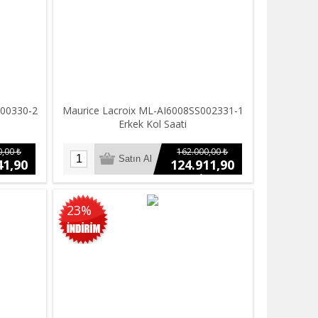
B00330-2
Maurice Lacroix ML-AI6008SS002331-1
Erkek Kol Saati
,00 ₺
162.000,00 ₺
41,90
124.911,90
₺
23%