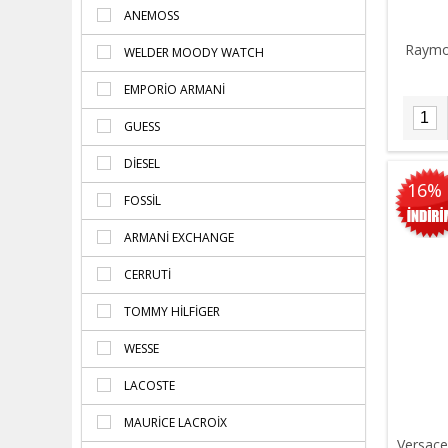
ANEMOSS
Raymo
WELDER MOODY WATCH
EMPORIO ARMANI
GUESS
DIESEL
16%
FOSSIL
ARMANI EXCHANGE
CERRUTI
TOMMY HILFIGER
WESSE
LACOSTE
MAURICE LACROIX
Versace