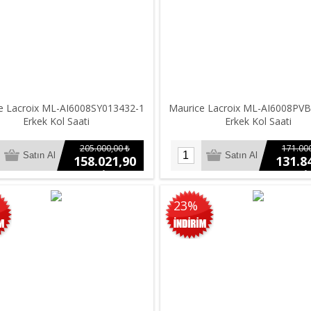
e Lacroix ML-AI6008SY013432-1
Maurice Lacroix ML-AI6008PV
Erkek Kol Saati
Erkek Kol Saati
205.000,00 ₺
171.000
158.021,90
131.8
₺
₺
23%