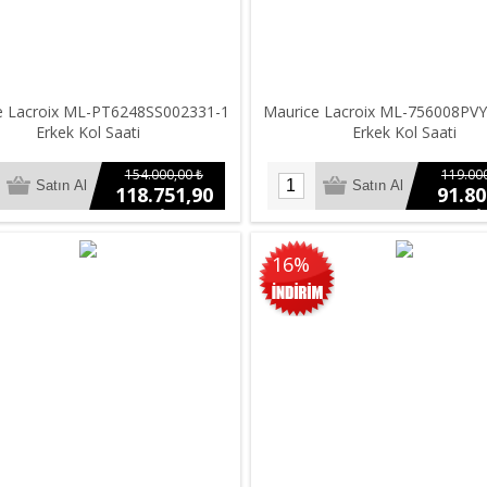
e Lacroix ML-PT6248SS002331-1
Maurice Lacroix ML-756008PV
Erkek Kol Saati
Erkek Kol Saati
154.000,00 ₺
119.000
118.751,90
91.80
₺
₺
16%