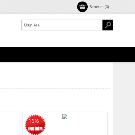
Sepetim
(0)
16%