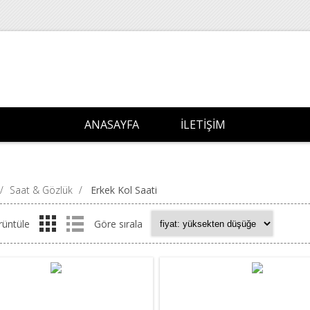
ANASAYFA
İLETIŞIM
/
Saat & Gözlük
/
Erkek Kol Saati
rüntüle
Göre sırala