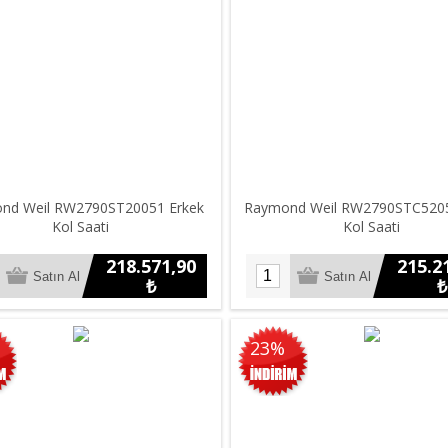
nd Weil RW2790ST20051 Erkek
Raymond Weil RW2790STC5205
Kol Saati
Kol Saati
218.571,90
215.2
₺
₺
23%