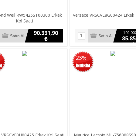
nd Weil RW5425ST00300 Erkek
Versace VRSCVE8G00424 Erkek K
Kol Saati
90.331,90
102.000
85.85
₺
₺
23%
 VRSCVE0H00425 Erkek Kol Saati
Maurice Lacroix ML-756008SS