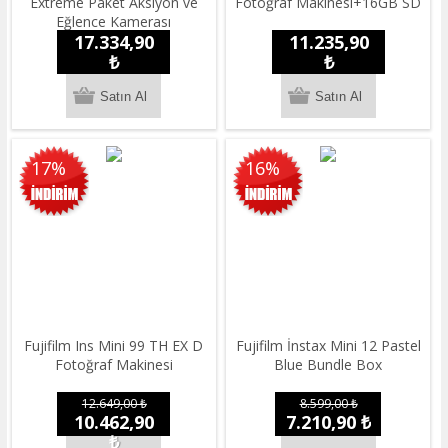
Extreme Paket Aksiyon ve
Fotoğraf Makinesi+16GB SD
Eğlence Kamerası
17.334,90
11.235,90
₺
₺
17%
16%
Fujifilm Ins Mini 99 TH EX D
Fujifilm İnstax Mini 12 Pastel
Fotoğraf Makinesi
Blue Bundle Box
12.649,00 ₺
8.599,00 ₺
10.462,90
7.210,90 ₺
₺