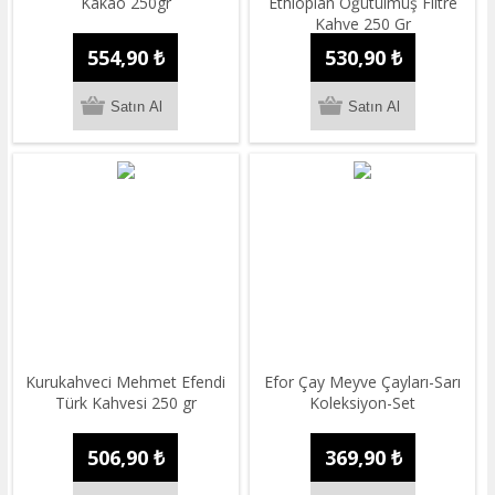
Kakao 250gr
Ethiopian Öğütülmüş Filtre
Kahve 250 Gr
554,90 ₺
530,90 ₺
Kurukahveci Mehmet Efendi
Efor Çay Meyve Çayları-Sarı
Türk Kahvesi 250 gr
Koleksiyon-Set
506,90 ₺
369,90 ₺