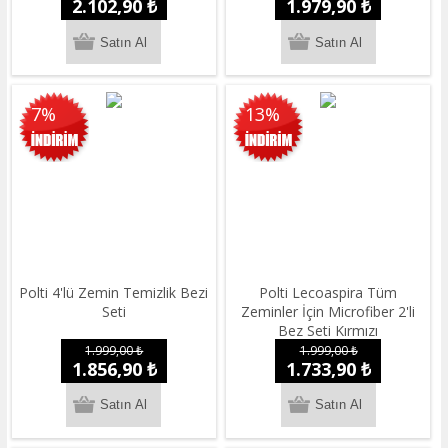
2.102,90 ₺
1.979,90 ₺
Bezli Üçgen Fırça Seti
7%
13%
Polti 4'lü Zemin Temizlik Bezi
Polti Lecoaspira Tüm
Seti
Zeminler İçin Microfiber 2'li
Bez Seti Kırmızı
1.999,00 ₺
1.999,00 ₺
1.856,90 ₺
1.733,90 ₺