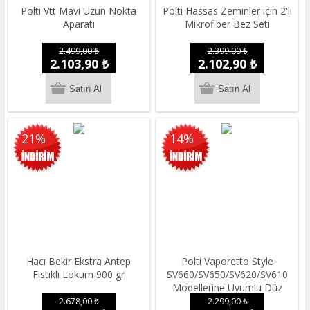
Polti Vtt Mavi Uzun Nokta
Polti Hassas Zeminler için 2'li
Aparatı
Mikrofiber Bez Seti
2.499,00 ₺
2.399,00 ₺
2.103,90 ₺
2.102,90 ₺
21%
14%
Hacı Bekir Ekstra Antep
Polti Vaporetto Style
Fıstıklı Lokum 900 gr
SV660/SV650/SV620/SV610
Modellerine Uyumlu Düz
Yüzeyleri Temizlemek Için 2'li
2.678,00 ₺
2.299,00 ₺