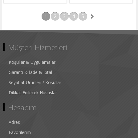
1
2
3
4
5
Müşteri Hizmetleri
Koşullar & Uygulamalar
Garanti & İade & İptal
Seyahat Ürünleri / Koşullar
Dikkat Edilecek Hususlar
Hesabım
Adres
Favorilerim