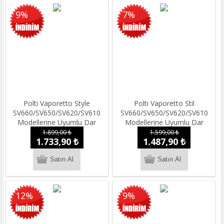
9%
7%
Polti Vaporetto Style
Polti Vaporetto Stil
SV660/SV650/SV620/SV610
SV660/SV650/SV620/SV610
Modellerine Uyumlu Dar
Modellerine Uyumlu Dar
Alanları Temizlemek Için 2
Alanların Temizlenmesi Için
1.899,00 ₺
1.599,00 ₺
1.733,90 ₺
1.487,90 ₺
Kapaklı Düz Mızrak Aksesuar
4'lü Temizleme Kiti
Seti
12%
9%