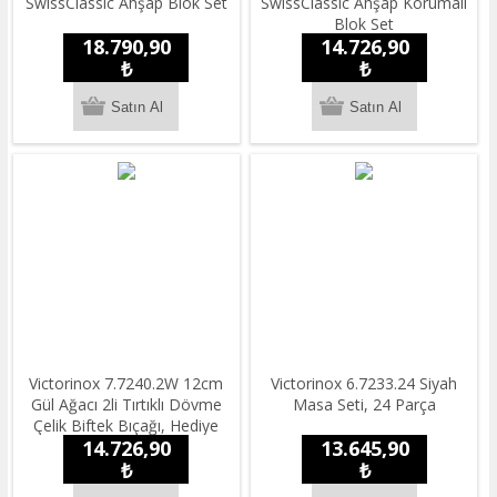
SwissClassic Ahşap Blok Set
SwissClassic Ahşap Korumalı
Blok Set
18.790,90
14.726,90
₺
₺
Victorinox 7.7240.2W 12cm
Victorinox 6.7233.24 Siyah
Gül Ağacı 2li Tırtıklı Dövme
Masa Seti, 24 Parça
Çelik Biftek Bıçağı, Hediye
14.726,90
13.645,90
Kutulu
₺
₺